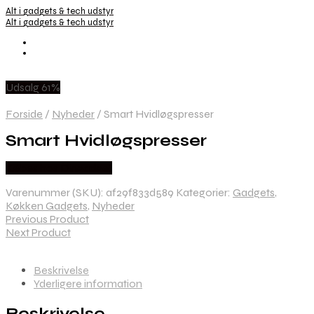
Alt i gadgets & tech udstyr
Alt i gadgets & tech udstyr
Udsalg 61%
Forside
/
Nyheder
/
Smart Hvidløgspresser
Smart Hvidløgspresser
Købes hos Dingadget
Varenummer (SKU):
af29f833d589
Kategorier:
Gadgets
,
Køkken Gadgets
,
Nyheder
Previous Product
Next Product
Beskrivelse
Yderligere information
Beskrivelse