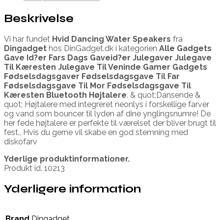
Beskrivelse
Vi har fundet
Hvid Dancing Water Speakers
fra
Dingadget
hos DinGadget.dk i kategorien
Alle Gadgets
Gave Id?er Fars Dags Gaveid?er Julegaver Julegave
Til Kæresten Julegave Til Veninde Gamer Gadgets
Fødselsdagsgaver Fødselsdagsgave Til Far
Fødselsdagsgave Til Mor Fødselsdagsgave Til
Kæresten Bluetooth Højtalere
. & quot;Dansende &
quot; Højtalere med integreret neonlys i forskellige farver
og vand som bouncer til lyden af dine ynglingsnumre! De
her fede højtalere er perfekte til værelset der bliver brugt til
fest., Hvis du gerne vil skabe en god stemning med
diskofarv
Yderlige produktinformationer.
Produkt id. 10213
Yderligere information
Brand
Dingadget