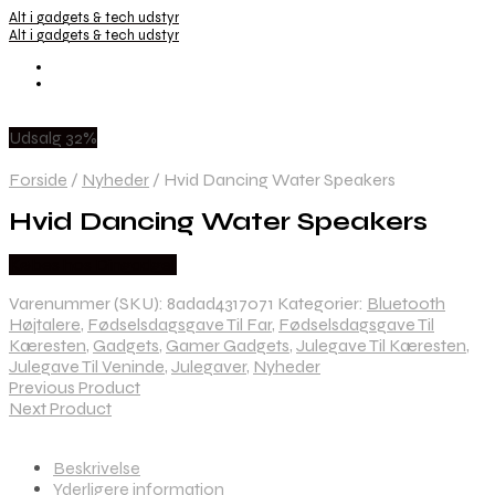
Alt i gadgets & tech udstyr
Alt i gadgets & tech udstyr
Udsalg 32%
Forside
/
Nyheder
/
Hvid Dancing Water Speakers
Hvid Dancing Water Speakers
Købes hos Dingadget
Varenummer (SKU):
8adad4317071
Kategorier:
Bluetooth
Højtalere
,
Fødselsdagsgave Til Far
,
Fødselsdagsgave Til
Kæresten
,
Gadgets
,
Gamer Gadgets
,
Julegave Til Kæresten
,
Julegave Til Veninde
,
Julegaver
,
Nyheder
Previous Product
Next Product
Beskrivelse
Yderligere information