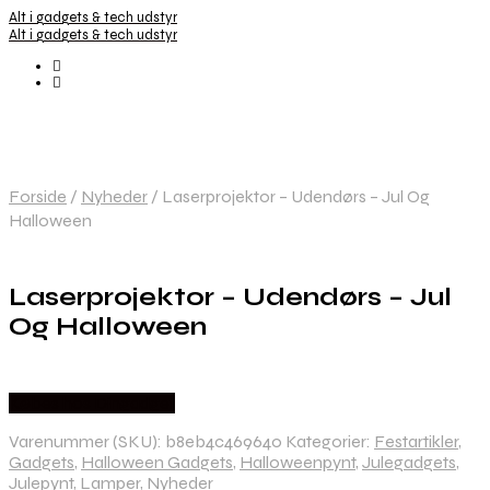
Alt i gadgets & tech udstyr
Alt i gadgets & tech udstyr
Forside
/
Nyheder
/
Laserprojektor – Udendørs – Jul Og
Halloween
Laserprojektor – Udendørs – Jul
Og Halloween
Købes hos Dingadget
Varenummer (SKU):
b8eb4c469640
Kategorier:
Festartikler
,
Gadgets
,
Halloween Gadgets
,
Halloweenpynt
,
Julegadgets
,
Julepynt
,
Lamper
,
Nyheder