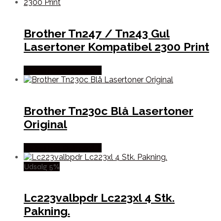
Brother Tn247 / Tn243 Gul
Lasertoner Kompatibel 2300 Print
Købes hos Dalgaard-it
Brother Tn230c Blå Lasertoner
Original
Købes hos Dalgaard-it
Udsalg 5%
Lc223valbpdr Lc223xl 4 Stk.
Pakning.