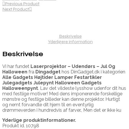
Previous Product
Next Product
Beskrivelse
Yderligere information
Beskrivelse
Vi har fundet
Laserprojektor – Udendørs – Jul Og
Halloween
fra
Dingadget
hos DinGadget.dk i kategorien
Alle Gadgets Højtider Lamper Festartikler
Julegadgets Julepynt Halloween Gadgets
Halloweenpynt
. Lav det vildeste lysshow udenfor dit hus
med festlige motiver! Med dens imponerende forskellige
mønstre og festlige billeder kan denne projektor. Hurtigt
og nemt forvandle dit hjem til en eventyrlig
drømmeverden i hundredvis af farver., Men det er ikke ku
Yderlige produktinformationer.
Produkt id. 10798