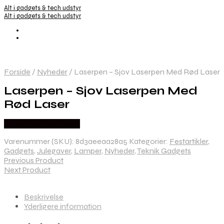
Alt i gadgets & tech udstyr
Alt i gadgets & tech udstyr
Forside
/
Nyheder
/
Laserpen – Sjov Laserpen Med Rød Laser
Laserpen – Sjov Laserpen Med
Rød Laser
Købes hos Dingadget
Varenummer (SKU):
8d3aeeaa28a5
Kategorier:
Festartikler
,
Gadgets
,
Julegaver
,
Lamper
,
Nyheder
,
Teknik Gadgets
Previous Product
Next Product
Beskrivelse
Yderligere information