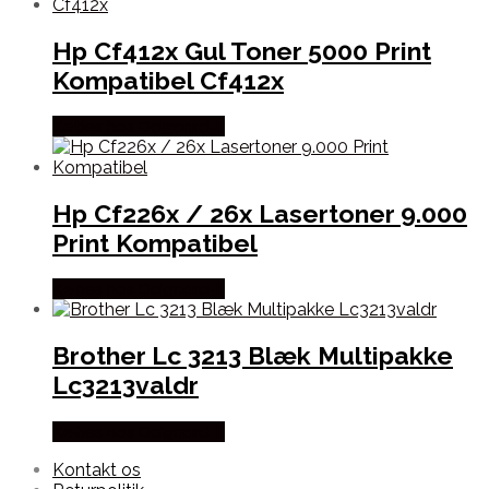
Hp Cf412x Gul Toner 5000 Print
Kompatibel Cf412x
Købes hos Dalgaard-it
Hp Cf226x / 26x Lasertoner 9.000
Print Kompatibel
Købes hos Dalgaard-it
Brother Lc 3213 Blæk Multipakke
Lc3213valdr
Købes hos Dalgaard-it
Kontakt os