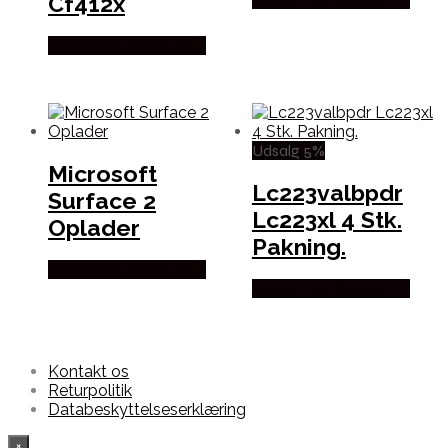
Cf412x
Købes hos Dalgaard-it
Udsalg 5%
Microsoft
Lc223valbpdr
Surface 2
Lc223xl 4 Stk.
Oplader
Pakning.
Købes hos Dalgaard-it
Købes hos Dalgaard-it
Kontakt os
Returpolitik
Databeskyttelseserklæring
×