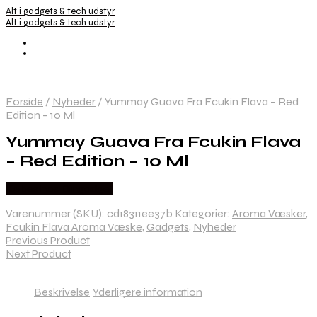
Alt i gadgets & tech udstyr
Alt i gadgets & tech udstyr
Forside
/
Nyheder
/
Yummay Guava Fra Fcukin Flava – Red
Edition – 10 Ml
Yummay Guava Fra Fcukin Flava
– Red Edition – 10 Ml
Købes hos Dingadget
Varenummer (SKU):
cd18311ee37b
Kategorier:
Aroma Væsker
,
Fcukin Flava Aroma Væske
,
Gadgets
,
Nyheder
Previous Product
Next Product
Beskrivelse
Yderligere information