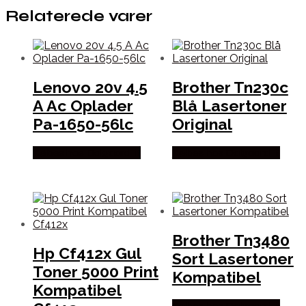
Relaterede varer
Lenovo 20v 4.5
Brother Tn230c
A Ac Oplader
Blå Lasertoner
Pa-1650-56lc
Original
Købes hos Dalgaard-it
Købes hos Dalgaard-it
Brother Tn3480
Hp Cf412x Gul
Sort Lasertoner
Toner 5000 Print
Kompatibel
Kompatibel
Købes hos Dalgaard-it