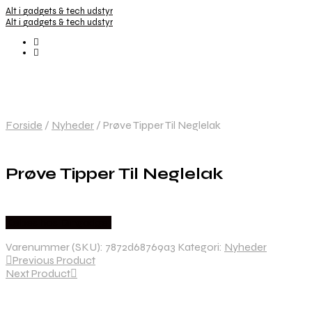
Alt i gadgets & tech udstyr
Alt i gadgets & tech udstyr
Forside
/
Nyheder
/
Prøve Tipper Til Neglelak
Prøve Tipper Til Neglelak
Købes hos Dingadget
Varenummer (SKU):
7872d68769a3
Kategori:
Nyheder
Previous Product
Next Product