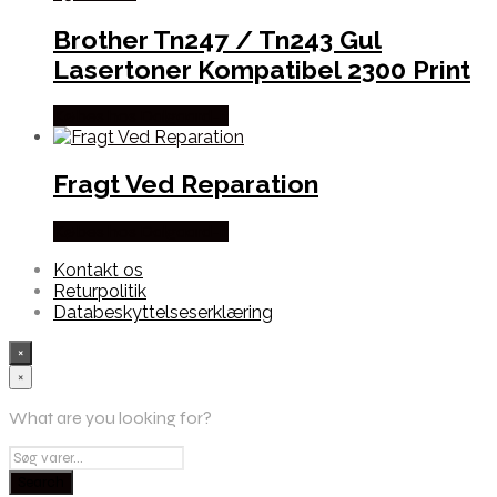
Brother Tn247 / Tn243 Gul
Lasertoner Kompatibel 2300 Print
Købes hos Dalgaard-it
Fragt Ved Reparation
Købes hos Dalgaard-it
Kontakt os
Returpolitik
Databeskyttelseserklæring
×
×
What are you looking for?