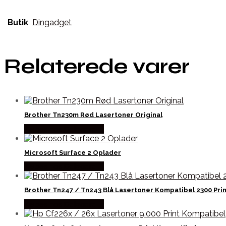
Butik
Dingadget
Relaterede varer
Brother Tn230m Rød Lasertoner Original
Købes hos Dalgaard-it
Microsoft Surface 2 Oplader
Købes hos Dalgaard-it
Brother Tn247 / Tn243 Blå Lasertoner Kompatibel 2300 Prin
Købes hos Dalgaard-it