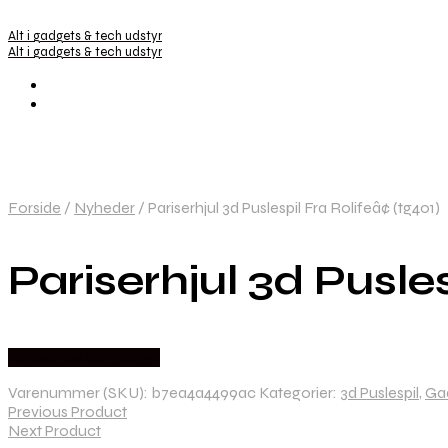
Alt i gadgets & tech udstyr
Alt i gadgets & tech udstyr
Forside
/
Nyheder
/
Pariserhjul 3d Puslespil Fra Rolifeâ¢ (tg401)
Pariserhjul 3d Pusles
Købes hos Dingadget
Varenummer (SKU):
b7ea4a4499ac
Kategorier:
3d Puslespil
,
Ga
Previous Product
Next Product