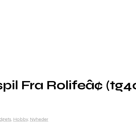
pil Fra Rolifeâ¢ (tg4
dgets
,
Hobby
,
Nyheder