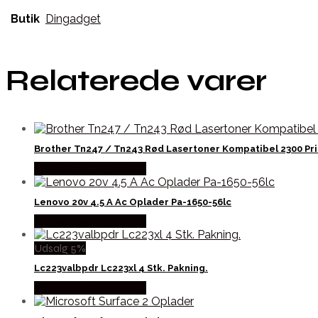
Butik
Dingadget
Relaterede varer
Brother Tn247 / Tn243 Rød Lasertoner Kompatibel 2300 Pri
Købes hos Dalgaard-it
Lenovo 20v 4.5 A Ac Oplader Pa-1650-56lc
Købes hos Dalgaard-it
Udsalg 5%
Lc223valbpdr Lc223xl 4 Stk. Pakning.
Købes hos Dalgaard-it