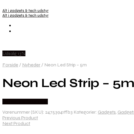
Alt i gadgets & tech udstyr
Alt i gadgets & tech udstyr
Udsalg 13%
Forside
/
Nyheder
/
Neon Led Strip – 5m
Neon Led Strip – 5
Købes hos Dingadget
Varenummer (SKU):
24753941ffb3
Kategorier:
Gadgets
,
Gadgets
Previous Product
Next Product