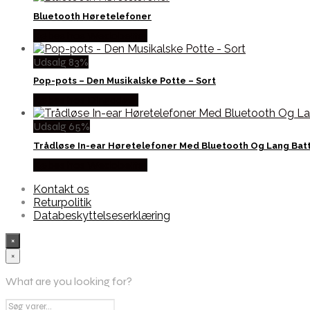
Bluetooth Høretelefoner
Købes hos Wedobetter
Udsalg 83%
Pop-pots – Den Musikalske Potte – Sort
Købes hos Dingadget
Udsalg 65%
Trådløse In-ear Høretelefoner Med Bluetooth Og Lang Batt
Købes hos Wedobetter
Kontakt os
Returpolitik
Databeskyttelseserklæring
×
×
What are you looking for?