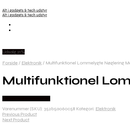
Alt i gadgets & tech udstyr
Alt i gadgets & tech udstyr
Udsalg 21%
Forside
/
Elektronik
/
Multifunktionel Lommelygte Nøglering M
Multifunktionel Lo
Købes hos Wedobetter
Varenummer (SKU):
352b5a060c58
Kategori:
Elektronik
Previous Product
Next Product