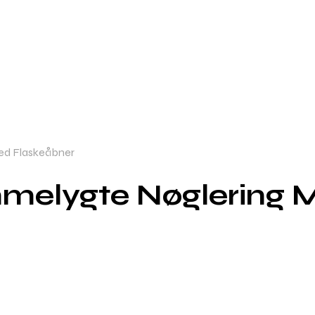
ed Flaskeåbner
mmelygte Nøglering 