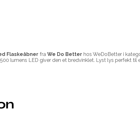
ed Flaskeåbner
fra
We Do Better
hos WeDoBetter i kateg
500 lumens LED giver den et bredvinklet. Lyst lys perfekt til 
ion