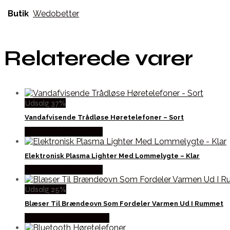
Butik
Wedobetter
Relaterede varer
Udsalg 37%
Vandafvisende Trådløse Høretelefoner – Sort
Købes hos Dingadget
Elektronisk Plasma Lighter Med Lommelygte – Klar
Købes hos Dingadget
Udsalg 25%
Blæser Til Brændeovn Som Fordeler Varmen Ud I Rummet
Købes hos Wedobetter