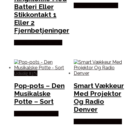
Batteri Eller
Købes hos Dingadget
Stikkontakt 1
Eller 2
Fjernbetjeninger
Købes hos Wedobetter
Udsalg 83%
Pop-pots – Den
Smart Vækkeur
Musikalske
Med Projektor
Potte – Sort
Og Radio
Denver
Købes hos Dingadget
Købes hos Wedobetter