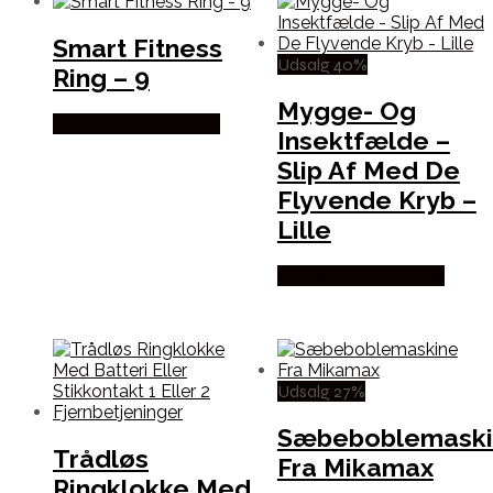
Smart Fitness
Udsalg 40%
Ring – 9
Mygge- Og
Købes hos Dingadget
Insektfælde –
Slip Af Med De
Flyvende Kryb –
Lille
Købes hos Dingadget
Udsalg 27%
Sæbeboblemaski
Trådløs
Fra Mikamax
Ringklokke Med