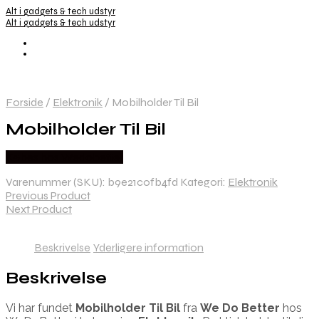
Alt i gadgets & tech udstyr
Alt i gadgets & tech udstyr
Forside
/
Elektronik
/
Mobilholder Til Bil
Mobilholder Til Bil
Købes hos Wedobetter
Varenummer (SKU):
b9e21c0fb4fd
Kategori:
Elektronik
Previous Product
Next Product
Beskrivelse
Yderligere information
Beskrivelse
Vi har fundet
Mobilholder Til Bil
fra
We Do Better
hos