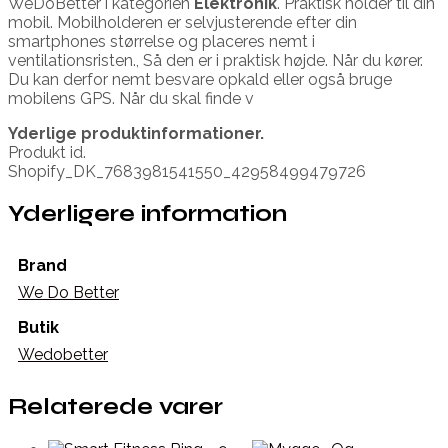
WeDoBetter i kategorien
Elektronik
. Praktisk holder til din
mobil. Mobilholderen er selvjusterende efter din
smartphones størrelse og placeres nemt i
ventilationsristen., Så den er i praktisk højde. Når du kører.
Du kan derfor nemt besvare opkald eller også bruge
mobilens GPS. Når du skal finde v
Yderlige produktinformationer.
Produkt id.
Shopify_DK_7683981541550_42958499479726
Yderligere information
Brand
We Do Better
Butik
Wedobetter
Relaterede varer