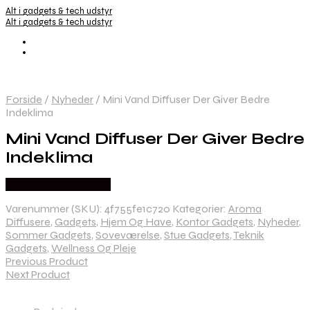
Alt i gadgets & tech udstyr
Alt i gadgets & tech udstyr
Forside
/
Nyheder
/
Mini Vand Diffuser Der Giver Bedre
Indeklima
Mini Vand Diffuser Der Giver Bedre
Indeklima
Købes hos Dingadget
Varenummer (SKU):
4f755fe1c720
Kategorier:
Aroma
Diffusere
,
Gadgets
,
Hjem Og Have
,
Kontor Gadgets
,
Nyheder
,
Sommer Gadgets
,
Soveværelse
,
Stue Gadgets
,
Teknik
Gadgets
,
Wellness Og Pleje
Previous Product
Next Product