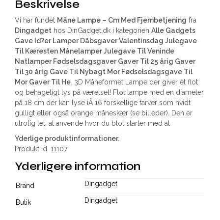
Beskrivelse
Vi har fundet
Måne Lampe – Cm Med Fjernbetjening
fra
Dingadget
hos DinGadget.dk i kategorien
Alle Gadgets
Gave Id?er Lamper Dåbsgaver Valentinsdag Julegave
Til Kæresten Månelamper Julegave Til Veninde
Natlamper Fødselsdagsgaver Gaver Til 25 årig Gaver
Til 30 årig Gave Til Nybagt Mor Fødselsdagsgave Til
Mor Gaver Til He
. 3D Måneformet Lampe der giver et flot
og behageligt lys på værelset! Flot lampe med en diameter
på 18 cm der kan lyse iÂ 16 forskellige farver som hvidt
gulligt eller også orange måneskær (se billeder). Den er
utrolig let, at anvende hvor du blot starter med at
Yderlige produktinformationer.
Produkt id. 11107
Yderligere information
Dingadget
Brand
Dingadget
Butik