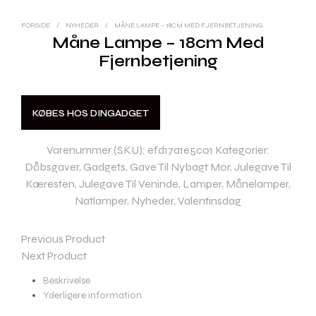
FORSIDE
/
NYHEDER
/
MÅNE LAMPE – 18CM MED FJERNBETJENING
Måne Lampe – 18cm Med
Fjernbetjening
KØBES HOS DINGADGET
Varenummer (SKU):
efd17a1e5c01
Kategorier:
Dåbsgaver
,
Gadgets
,
Gave Til Nybagt Mor
,
Julegave Til
Kæresten
,
Julegave Til Veninde
,
Lamper
,
Månelamper
,
Natlamper
,
Nyheder
,
Valentinsdag
Previous Product
Next Product
Beskrivelse
Yderligere information