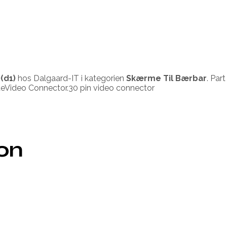
(d1)
hos Dalgaard-IT i kategorien
Skærme Til Bærbar
. Par
eVideo Connector.30 pin video connector
ion