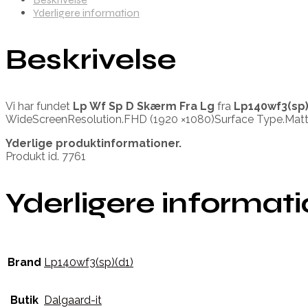
Yderligere information
Beskrivelse
Vi har fundet
Lp Wf Sp D Skærm Fra Lg
fra
Lp140wf3(sp)
WideScreenResolution.FHD (1920 ×1080)Surface Type.Matt
Yderlige produktinformationer.
Produkt id. 7761
Yderligere informat
Brand
Lp140wf3(sp)(d1)
Butik
Dalgaard-it