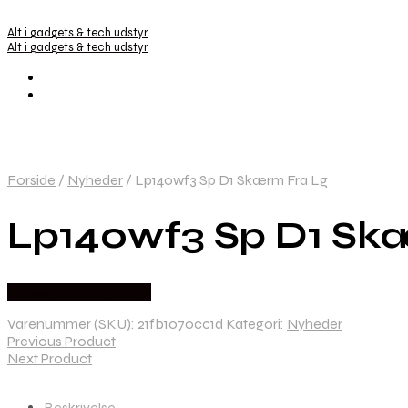
Alt i gadgets & tech udstyr
Alt i gadgets & tech udstyr
Forside
/
Nyheder
/
Lp140wf3 Sp D1 Skærm Fra Lg
Lp140wf3 Sp D1 Sk
Købes hos Dalgaard-it
Varenummer (SKU):
21fb1070cc1d
Kategori:
Nyheder
Previous Product
Next Product
Beskrivelse