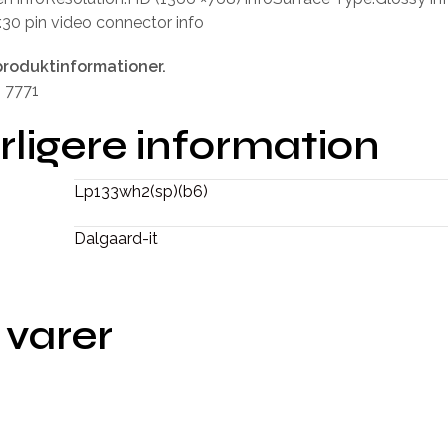
30 pin video connector info
produktinformationer.
. 7771
rligere information
Lp133wh2(sp)(b6)
Dalgaard-it
 varer