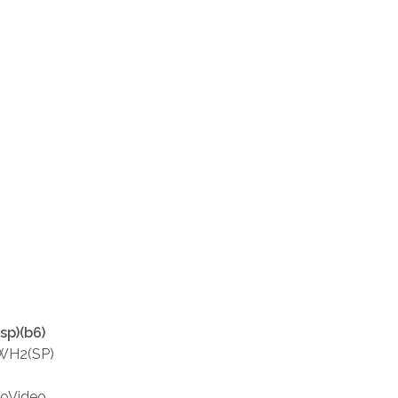
sp)(b6)
3WH2(SP)
foVideo