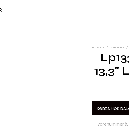
R
FORSIDE
/
NYHEDER
/
Lp13
13,3"
KØBES HOS DAL
Varenummer (S