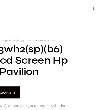
LP133WH2(SP)(B6) 13,3" LCD SCREEN HP PAVILION
3wh2(sp)(b6)
 Lcd Screen Hp
Pavilion
GAARD-IT
KU):
ac03078e4919
Kategori:
Nyheder