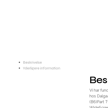
Beskrivelse
Yderligere information
Bes
Vi har fun
hos Dalgaa
(B6)Part T
WideScree