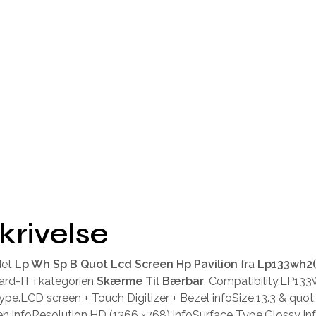
krivelse
det
Lp Wh Sp B Quot Lcd Screen Hp Pavilion
fra
Lp133wh2(
rd-IT i kategorien
Skærme Til Bærbar
. Compatibility.LP13
ype.LCD screen + Touch Digitizer + Bezel infoSize.13.3 & quot;
n infoResolution.HD (1366 ×768) infoSurface Type.Glossy in