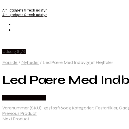
Alt i gadgets & tech udstyr
Alt i gadgets & tech udstyr
Udsalg 85%
Forside
/
Nyheder
/
Led Pære Med Indbygget Højttaler
Led Pære Med Indby
Købes hos Dingadget
Varenummer (SKU):
367f92f160d3
Kategorier:
Festartikler
,
Gadg
Previous Product
Next Product