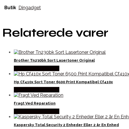
Butik
Dingadget
Relaterede varer
Brother Tn230bk Sort Lasertoner Original
Købes hos Dalgaard-it
Hp Cf410x Sort Toner 6500 Print Kompatibel Cf410x
Købes hos Dalgaard-it
Fragt Ved Reparation
Købes hos Dalgaard-it
Kaspersky Total Security 2 Enheder Eller 2 år En Enhed