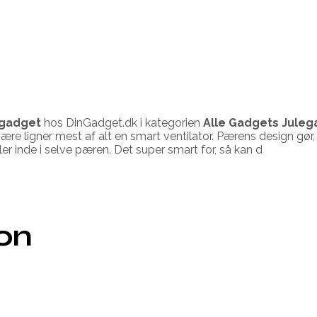
gadget
hos DinGadget.dk i kategorien
Alle Gadgets Jule
re ligner mest af alt en smart ventilator. Pærens design gør, a
ler inde i selve pæren. Det super smart for, så kan d
ion