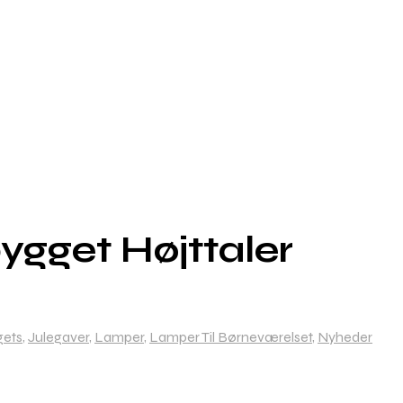
gget Højttaler
ets
,
Julegaver
,
Lamper
,
Lamper Til Børneværelset
,
Nyheder