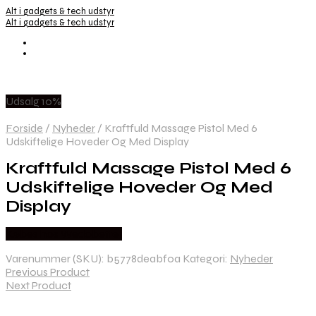
Alt i gadgets & tech udstyr
Alt i gadgets & tech udstyr
Udsalg 10%
Forside
/
Nyheder
/
Kraftfuld Massage Pistol Med 6
Udskiftelige Hoveder Og Med Display
Kraftfuld Massage Pistol Med 6
Udskiftelige Hoveder Og Med
Display
Købes hos Wedobetter
Varenummer (SKU):
b5778deabf0a
Kategori:
Nyheder
Previous Product
Next Product