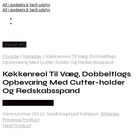
Alt i gadgets & tech udstyr
Alt i gadgets & tech udstyr
Udsalg 18%
Forside
/
Nyheder
/
Køkkenreol Til Væg, Dobbeltlags
Opbevaring Med Cutter-holder Og Redskabsspand
Køkkenreol Til Væg, Dobbeltlags
Opbevaring Med Cutter-holder
Og Redskabsspand
Købes hos Wedobetter
Varenummer (SKU):
b2e81ba465ed
Kategori:
Nyheder
Previous Product
Next Product