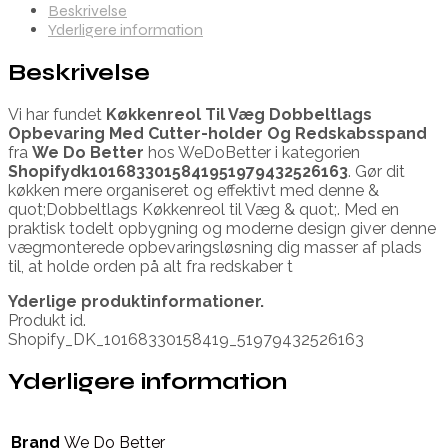
Beskrivelse
Yderligere information
Beskrivelse
Vi har fundet
Køkkenreol Til Væg Dobbeltlags
Opbevaring Med Cutter-holder Og Redskabsspand
fra
We Do Better
hos WeDoBetter i kategorien
Shopifydk1016833015841951979432526163
. Gør dit
køkken mere organiseret og effektivt med denne &
quot;Dobbeltlags Køkkenreol til Væg & quot;. Med en
praktisk todelt opbygning og moderne design giver denne
vægmonterede opbevaringsløsning dig masser af plads
til, at holde orden på alt fra redskaber t
Yderlige produktinformationer.
Produkt id.
Shopify_DK_10168330158419_51979432526163
Yderligere information
Brand
We Do Better