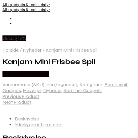
Alt i gadgets & tech udstyr
Alt i gadgets & tech udstyr
Udsalg 12%
Forside
/
Nyheder
/
Kanjam Mini Frisbee Spil
Kanjam Mini Frisbee Spil
Købes hos Dingadget
Varenummer (SKU):
cea7b5aca9f3
Kategorier:
Familiespil
,
Gadgets
,
Havespil
,
Nyheder
,
Sommer Gadgets
Previous Product
Next Product
Beskrivelse
Yderligere information
Beskrivelse