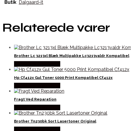
Butik
Dalgaard-it
Relaterede varer
Brother Lc 3213xl Blæk Multipakke Lc3213valdr Kompatibel
Købes hos Dalgaard-it
Hp Cf412x Gul Toner 5000 Print Kompatibel Cf412x
Købes hos Dalgaard-it
Fragt Ved Reparation
Købes hos Dalgaard-it
Brother Tn230bk Sort Lasertoner Original
Købes hos Dalgaard-it