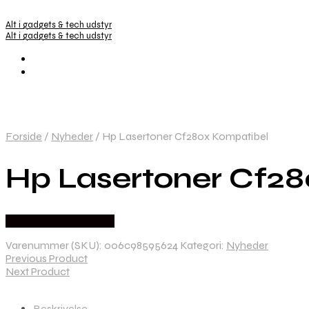
Alt i gadgets & tech udstyr
Alt i gadgets & tech udstyr
Forside
/
Nyheder
/
Hp Lasertoner Cf280x Kompatibel
Hp Lasertoner Cf28
Købes hos Dalgaard-it
Varenummer (SKU):
006c98595624
Kategori:
Nyheder
Previous Product
Next Product
Beskrivelse