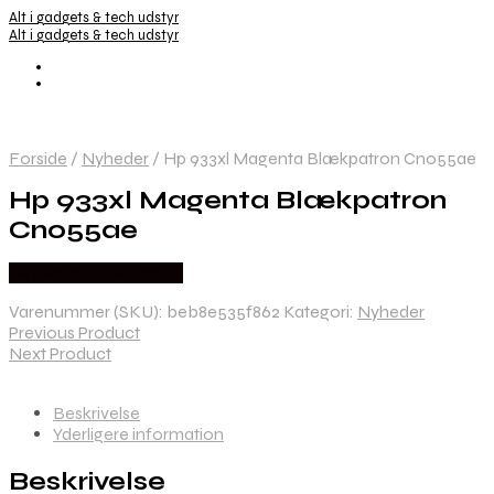
Alt i gadgets & tech udstyr
Alt i gadgets & tech udstyr
Forside
/
Nyheder
/
Hp 933xl Magenta Blækpatron Cn055ae
Hp 933xl Magenta Blækpatron
Cn055ae
Købes hos Dalgaard-it
Varenummer (SKU):
beb8e535f862
Kategori:
Nyheder
Previous Product
Next Product
Beskrivelse
Yderligere information
Beskrivelse