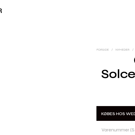
R
FORSIDE
/
NYHEDER
/
Solce
KØBES HOS WE
Varenummer (S