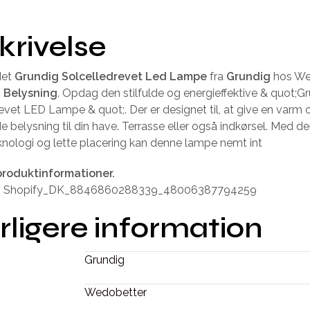
krivelse
det
Grundig Solcelledrevet Led Lampe
fra
Grundig
hos We
n
Belysning
. Opdag den stilfulde og energieffektive & quot;G
evet LED Lampe & quot;. Der er designet til, at give en varm 
 belysning til din have. Terrasse eller også indkørsel. Med d
knologi og lette placering kan denne lampe nemt int
produktinformationer.
id. Shopify_DK_8846860288339_48006387794259
rligere information
Grundig
Wedobetter