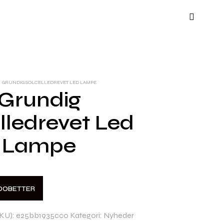
GRUNDIG SOLCELLEDREVET LED LAMPE
Grundig
lledrevet Led
Lampe
DOBETTER
KU):
e25bb1935cc0
Kategori:
Nyheder