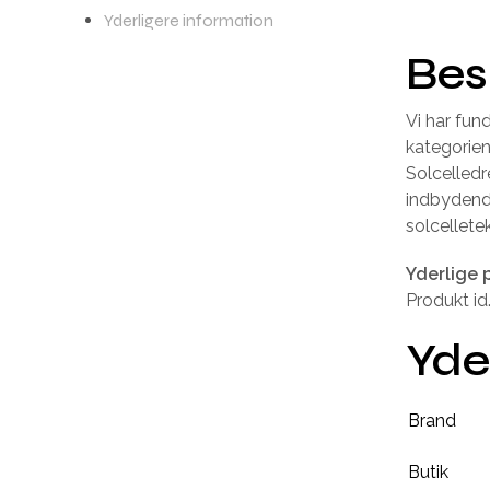
Yderligere information
Bes
Vi har fun
kategorie
Solcelledr
indbydende
solcellete
Yderlige 
Produkt 
Yde
Brand
Butik