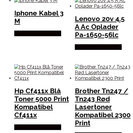
Iphone Kabel 3
Lenovo 20v 4.5
M
A Ac Oplader
Pa-1650-56lc
Købes hos Dalgaard-it
Købes hos Dalgaard-it
Hp Cf411x Blå
Brother Tn247 /
Toner 5000 Print
Tn243 Rød
Kompatibel
Lasertoner
Cf411x
Kompatibel 2300
Print
Købes hos Dalgaard-it