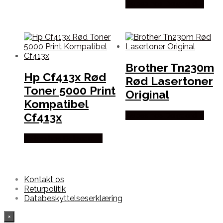
Købes hos Dalgaard-it
Brother Tn230m
Hp Cf413x Rød
Rød Lasertoner
Toner 5000 Print
Original
Kompatibel
Cf413x
Købes hos Dalgaard-it
Købes hos Dalgaard-it
Kontakt os
Returpolitik
Databeskyttelseserklæring
×