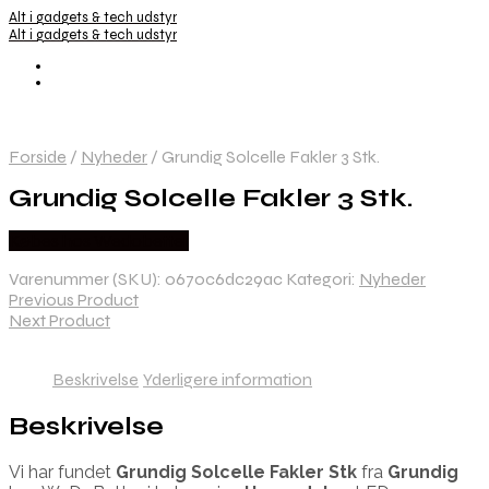
Alt i gadgets & tech udstyr
Alt i gadgets & tech udstyr
Forside
/
Nyheder
/
Grundig Solcelle Fakler 3 Stk.
Grundig Solcelle Fakler 3 Stk.
Købes hos Wedobetter
Varenummer (SKU):
0670c6dc29ac
Kategori:
Nyheder
Previous Product
Next Product
Beskrivelse
Yderligere information
Beskrivelse
Vi har fundet
Grundig Solcelle Fakler Stk
fra
Grundig