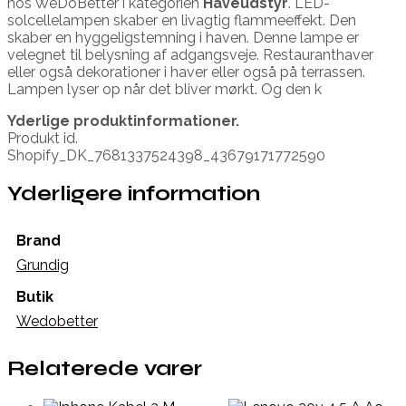
hos WeDoBetter i kategorien
Haveudstyr
. LED-
solcellelampen skaber en livagtig flammeeffekt. Den
skaber en hyggeligstemning i haven. Denne lampe er
velegnet til belysning af adgangsveje. Restauranthaver
eller også dekorationer i haver eller også på terrassen.
Lampen lyser op når det bliver mørkt. Og den k
Yderlige produktinformationer.
Produkt id.
Shopify_DK_7681337524398_43679171772590
Yderligere information
Brand
Grundig
Butik
Wedobetter
Relaterede varer