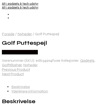
Alt i gadgets & tech udstyr
Alt i gadgets & tech udstyr
Forside
/
Nyheder
/
Golf Puttespejl
Golf Puttespejl
Købes hos Dingadget
Varenummer (SKU):
edb349a4f0ae
Kategorier:
Gadgets
,
Golftilbehør
,
Nyheder
Previous Product
Next Product
Beskrivelse
Yderligere information
Beskrivelse