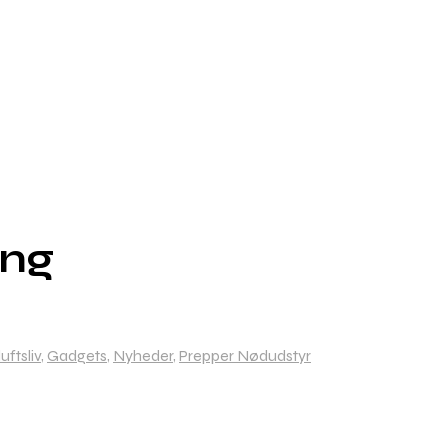
ing
ftsliv
,
Gadgets
,
Nyheder
,
Prepper Nødudstyr