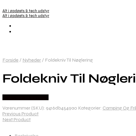
Alt i gadgets & tech udstyr
Alt i gadgets & tech udstyr
Forside
/
Nyheder
/
Foldekniv Til Nøglering
Foldekniv Til Nøgler
Købes hos Dingadget
Varenummer (SKU):
9416db4549a0
Kategorier:
Camping Og Frilu
Previous Product
Next Product
Beskrivelse