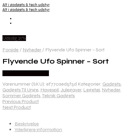
Alt i gadgets & tech udstyr
Alt i gadgets & tech udstyr
Udsalg 21%
Forside
/
Nyheder
/
Flyvende Ufo Spinner – Sort
Flyvende Ufo Spinner – Sort
Købes hos Dingadget
Varenummer (SKU):
ef77caed5f5d
Kategorier:
Gadgets
,
Gadgets Til Unge
,
Havespil
,
Julegaver
,
Legetøj
,
Nyheder
,
Sommer Gadgets
,
Teknik Gadgets
Previous Product
Next Product
Beskrivelse
Yderligere information