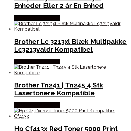
Enheder Eller 2 år En Enhed
Købes hos Dalgaard-it
Brother Lc 3213xl Blæk Multipakke
Lc3213valdr Kompatibel
Købes hos Dalgaard-it
Brother Tn241 | Tn245 4 Stk
Lasertonere Kompatible
Købes hos Dalgaard-it
Hp Cf413x Rød Toner 5000 Print