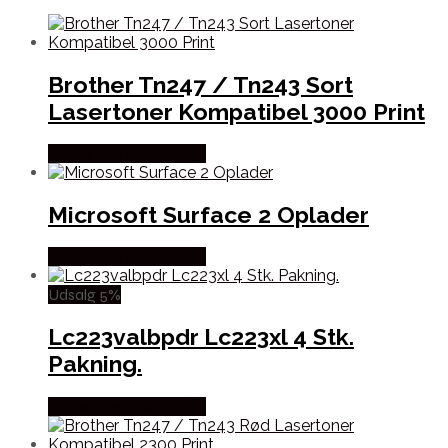
Brother Tn247 / Tn243 Sort
Lasertoner Kompatibel 3000 Print
Købes hos Dalgaard-it
Microsoft Surface 2 Oplader
Købes hos Dalgaard-it
Udsalg 5%
Lc223valbpdr Lc223xl 4 Stk.
Pakning.
Købes hos Dalgaard-it