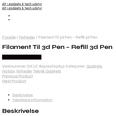
Alt i gadgets & tech udstyr
Alt i gadgets & tech udstyr
Forside
/
Nyheder
/
Filament Til 3d Pen – Refill 3d Pen
Filament Til 3d Pen – Refill 3d Pen
Købes hos Dingadget
Varenummer (SKU):
8a5169fa3d59
Kategorier:
Gadgets
,
Hobby
,
Nyheder
,
Teknik Gadgets
Previous Product
Next Product
Beskrivelse
Yderligere information
Beskrivelse