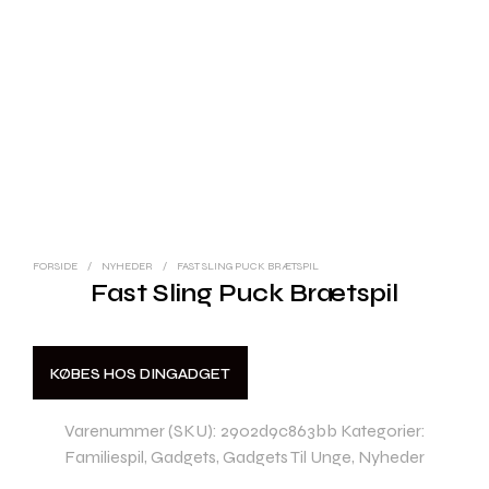
FORSIDE
/
NYHEDER
/
FAST SLING PUCK BRÆTSPIL
Fast Sling Puck Brætspil
KØBES HOS DINGADGET
Varenummer (SKU):
2902d9c863bb
Kategorier:
Familiespil
,
Gadgets
,
Gadgets Til Unge
,
Nyheder