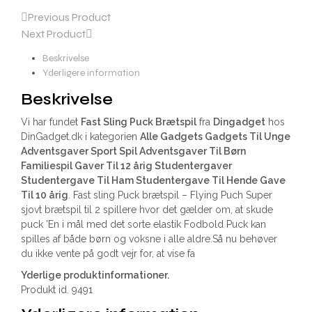
Previous Product
Next Product
Beskrivelse
Yderligere information
Beskrivelse
Vi har fundet
Fast Sling Puck Brætspil
fra
Dingadget
hos
DinGadget.dk i kategorien
Alle Gadgets Gadgets Til Unge
Adventsgaver Sport Spil Adventsgaver Til Børn
Familiespil Gaver Til 12 årig Studentergaver
Studentergave Til Ham Studentergave Til Hende Gave
Til 10 årig
. Fast sling Puck brætspil – Flying Puch Super
sjovt brætspil til 2 spillere hvor det gælder om, at skude
puck ’En i mål med det sorte elastik Fodbold Puck kan
spilles af både børn og voksne i alle aldre.Så nu behøver
du ikke vente på godt vejr for, at vise fa
Yderlige produktinformationer.
Produkt id. 9491