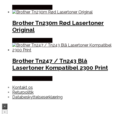
Købes hos Dalgaard-it
Brother Tn230m Rød Lasertoner
Original
Købes hos Dalgaard-it
Brother Tn247 / Tn243 Blå
Lasertoner Kompatibel 2300 Print
Købes hos Dalgaard-it
Kontakt os
Returpolitik
Databeskyttelseserklæring
×
×