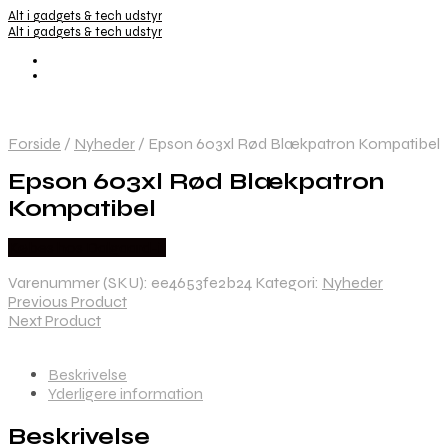
Alt i gadgets & tech udstyr
Alt i gadgets & tech udstyr
Forside
/
Nyheder
/
Epson 603xl Rød Blækpatron Kompatibel
Epson 603xl Rød Blækpatron
Kompatibel
Købes hos Dalgaard-it
Varenummer (SKU):
ee4653fe2b24
Kategori:
Nyheder
Previous Product
Next Product
Beskrivelse
Yderligere information
Beskrivelse