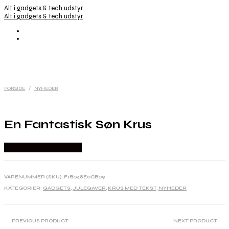
Alt i gadgets & tech udstyr
Alt i gadgets & tech udstyr
FORSIDE
/
NYHEDER
En Fantastisk Søn Krus
Købes hos Dingadget
VARENUMMER (SKU):
F1B048E0CB09
KATEGORIER:
GADGETS
,
JULEGAVER
,
KRUS MED TEKST
,
NYHEDER
PREVIOUS PRODUCT
NEXT PRODUCT