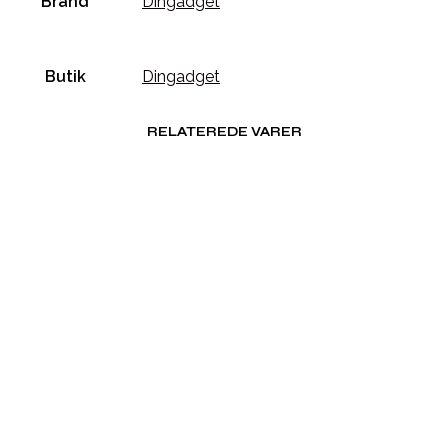
Brand
Dingadget
Butik
Dingadget
RELATEREDE VARER
Købes hos Dalgaard-it
Købes hos Dalgaard-it