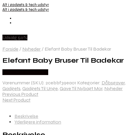
Alt i gadgets & tech udstyr
Alt i gadgets & tech udstyr
Udsalg 50%
Forside
/
Nyheder
/
Elefant Baby Bruser Til Badekar
Elefant Baby Bruser Til Badekar
Købes hos Dingadget
Varenummer (SKU):
2cebbf39ea01
Kategorier:
Dåbsgaver
,
Gadgets
,
Gadgets Til Unge
,
Gave Til Nybagt Mor
,
Nyheder
Previous Product
Next Product
Beskrivelse
Yderligere information
Beskrivelse