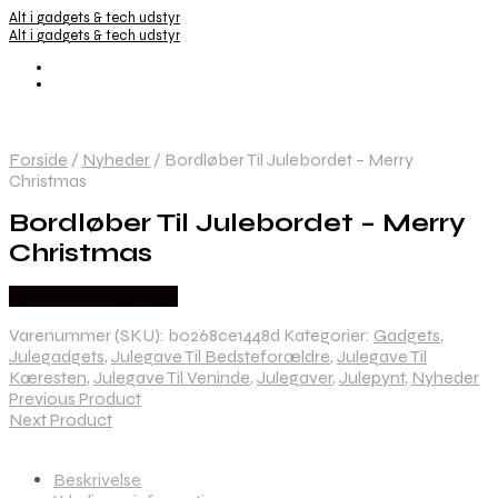
Alt i gadgets & tech udstyr
Alt i gadgets & tech udstyr
Forside
/
Nyheder
/
Bordløber Til Julebordet – Merry
Christmas
Bordløber Til Julebordet – Merry
Christmas
Købes hos Dingadget
Varenummer (SKU):
b0268ce1448d
Kategorier:
Gadgets
,
Julegadgets
,
Julegave Til Bedsteforældre
,
Julegave Til
Kæresten
,
Julegave Til Veninde
,
Julegaver
,
Julepynt
,
Nyheder
Previous Product
Next Product
Beskrivelse