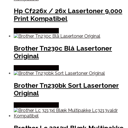
Hp Cf226x / 26x Lasertoner 9.000
Print Kompatibel
Købes hos Dalgaard-it
Brother Tn230c Blå Lasertoner
Original
Købes hos Dalgaard-it
Brother Tn230bk Sort Lasertoner
Original
Købes hos Dalgaard-it
Brother Lc 3213xl Blæk Multipakke