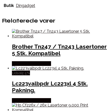
Butik
Dingadget
Relaterede varer
Brother Tn247 / Tn243 Lasertoner
5 Stk. Kompatibel
Købes hos Dalgaard-it
Udsalg 5%
Lc223valbpdr Lc223xl 4 Stk.
Pakning.
Købes hos Dalgaard-it