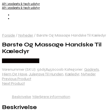
Alt i gadgets & tech udstyr
Alt i gadgets & tech udstyr
Forside
/
Nyheder
/
Børste Og Massage Handske Til Kæledyr
Børste Og Massage Handske Til
Kæledyr
Købes hos Dingadget
Varenummer (SKU):
56d58456c0ab
Kategorier:
Gadgets
,
Hjem Og Have
,
Julegave Til Hunden
,
Kæledyr
,
Nyheder
Previous Product
Next Product
Beskrivelse
Yderligere information
Beskrivelse