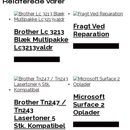
Relaterede varer
Fragt Ved
Brother Lc 3213
Reparation
Blæk Multipakke
Lc3213valdr
Købes hos Dalgaard-it
Købes hos Dalgaard-it
Microsoft
Brother Tn247 /
Surface 2
Tn243
Oplader
Lasertoner 5
Stk. Kompatibel
Købes hos Dalgaard-it