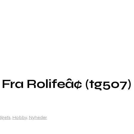
Fra Rolifeâ¢ (tg507)
dgets
,
Hobby
,
Nyheder