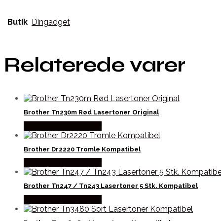
Butik
Dingadget
Relaterede varer
Brother Tn230m Rød Lasertoner Original
Købes hos Dalgaard-it
Brother Dr2220 Tromle Kompatibel
Købes hos Dalgaard-it
Brother Tn247 / Tn243 Lasertoner 5 Stk. Kompatibel
Købes hos Dalgaard-it