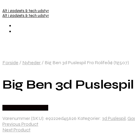
Alt i gadgets & tech udstyr
Alt i gadgets & tech udstyr
Forside
/
Nyheder
/
Big Ben 3d Puslespil Fra Rolifeâ¢ (tg507)
Big Ben 3d Puslespil 
Købes hos Dingadget
Varenummer (SKU):
e9222ed45626
Kategorier:
3d Puslespil
,
Ga
Previous Product
Next Product