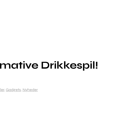
mative Drikkespil!
ler
,
Gadgets
,
Nyheder