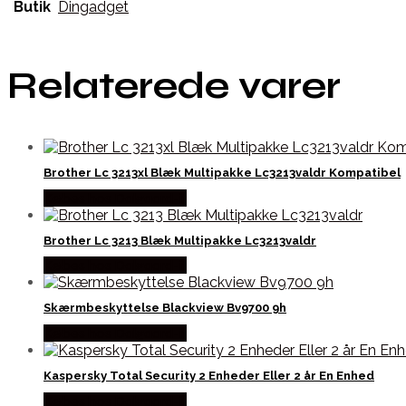
Butik
Dingadget
Relaterede varer
Brother Lc 3213xl Blæk Multipakke Lc3213valdr Kompatibel
Købes hos Dalgaard-it
Brother Lc 3213 Blæk Multipakke Lc3213valdr
Købes hos Dalgaard-it
Skærmbeskyttelse Blackview Bv9700 9h
Købes hos Dalgaard-it
Kaspersky Total Security 2 Enheder Eller 2 år En Enhed
Købes hos Dalgaard-it