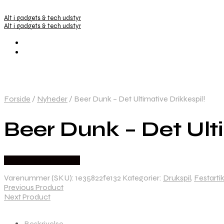
Alt i gadgets & tech udstyr
Alt i gadgets & tech udstyr
Forside
/
Nyheder
/
Beer Dunk – Det Ultimative Drikkespil!
Beer Dunk – Det Ulti
Købes hos Dingadget
Varenummer (SKU):
1e35822fe132
Kategorier:
Drukspil
,
Festartik
Previous Product
Next Product
Beskrivelse