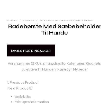
FORSIDE
/
NYHEDER
/
BADEBØRSTE MED SÆBEBEHOLDER TIL HUNDE
Badebørste Med Sæbebeholder
Til Hunde
KØBES HOS DINGADGET
Varenummer (SKU):
431a32d13a80
Kategorier:
Gadgets
,
Julegave Til Hunden
,
Kæledyr
,
Nyheder
Previous Product
Next Product
Beskrivelse
Yderligere information