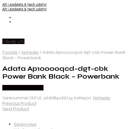
Alt i gadgets & tech udstyr
Alt i gadgets & tech udstyr
Udsalg 12%
Forside
/
Nyheder
/
Adata Ap10000qcd-dgt-cbk Power Bank
Black – Powerbank
Adata Ap10000qcd-dgt-cbk
Power Bank Black – Powerbank
Købes hos Newstuff
Varenummer (SKU):
96dd842dd724
Kategori:
Nyheder
Previous Product
Next Product
Beskrivelse