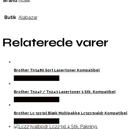
Brand
Butik
Alabazar
Relaterede varer
Brother Tn3480 Sort Lasertoner Kompatibel
Købes hos Dalgaard-it
Brother Tn247 / Tn243 Lasertoner 5 Stk. Kompatibel
Købes hos Dalgaard-it
Brother Lc 3213xl Blæk Multipakke Lc3213valdr Kompatibel
Købes hos Dalgaard-it