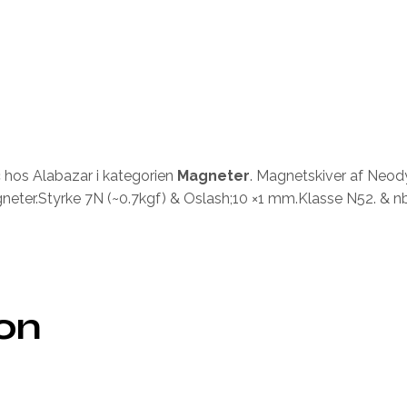
¢
hos Alabazar i kategorien
Magneter
. Magnetskiver af Neo
neter.Styrke 7N (~0.7kgf) & Oslash;10 ×1 mm.Klasse N52. & 
ion