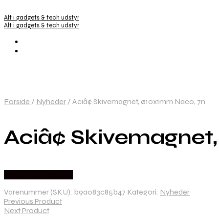
Alt i gadgets & tech udstyr
Alt i gadgets & tech udstyr
Forside
/
Nyheder
/
Aciâ¢ Skivemagnet, ø10x1mm Naco, 7n
Aciâ¢ Skivemagnet
Købes hos Alabazar
Varenummer (SKU):
b9a083c85b47
Kategori:
Nyheder
Previous Product
Next Product