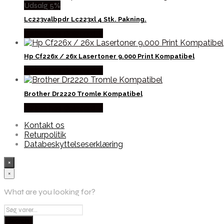
Udsalg 5%
Lc223valbpdr Lc223xl 4 Stk. Pakning.
Købes hos Dalgaard-it
Hp Cf226x / 26x Lasertoner 9.000 Print Kompatibel
Købes hos Dalgaard-it
Brother Dr2220 Tromle Kompatibel
Købes hos Dalgaard-it
Kontakt os
Returpolitik
Databeskyttelseserklæring
×
×
What are you looking for?