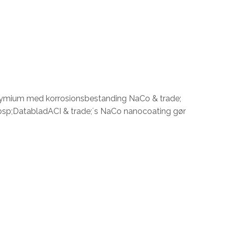
dymium med korrosionsbestanding NaCo & trade;
nbsp;DatabladACI & trade;´s NaCo nanocoating gør