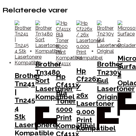
Relaterede varer
Micro
Brother
Brother
Surf
Hp
Tn3480
Tn230y
2
Brother
Hp
Cf226x
Sort
Gul
Opla
Tn241
Cf411x
/
Lasertoner
Lasertoner
|
Blå
26x
Kompatibel
Original
Købes
Tn245
Toner
hos
Lasertoner
4
Dalgaar
5000
Købes
Købes
9.000
it
Stk
hos
hos
Print
Print
Dalgaard-
Dalgaard-
Lasertonere
Kompatibel
Kompatibel
it
it
Kompatible
Cf411x