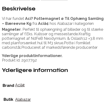
Beskrivelse
Vi har fundet
Aci? Pottemagnet ø Til Ophæng Samling
– Bæreevne Kg
fra
Aciâ¢
hos Alabazar i kategorien
Magneter
. Perfekt til ophængning af billeder og til stærke
samlinger af f.Eks. Kulisser og messestande.Kraftig
pottemagnet af NdFeB Neodymium. & Oslash;12 ×3.8 mm
med planforsænket hul til M3 skrue.Potte i forniklet
carbonstål.Produceret af markedsførende producenter
Yderlige produktinformationer.
Produkt id. 2907792
Yderligere information
Aciâ¢
Brand
Butik
Alabazar