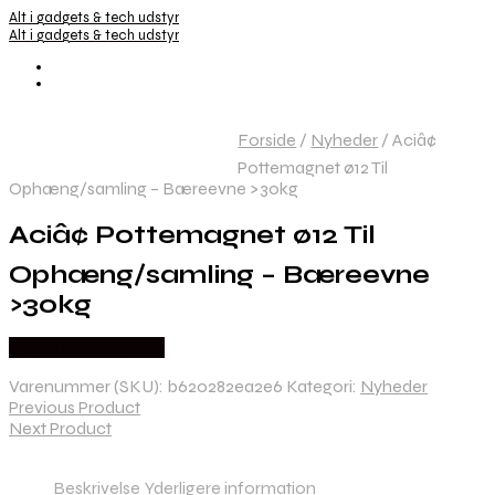
Alt i gadgets & tech udstyr
Alt i gadgets & tech udstyr
Forside
/
Nyheder
/
Aciâ¢
Pottemagnet ø12 Til
Ophæng/samling – Bæreevne >30kg
Aciâ¢ Pottemagnet ø12 Til
Ophæng/samling – Bæreevne
>30kg
Købes hos Alabazar
Varenummer (SKU):
b620282ea2e6
Kategori:
Nyheder
Previous Product
Next Product
Beskrivelse
Yderligere information