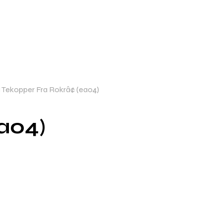
 Tekopper Fra Rokrâ¢ (ea04)
ea04)