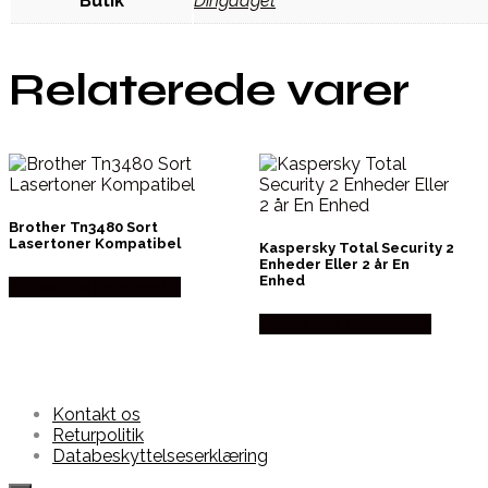
Butik
Dingadget
Relaterede varer
Brother Tn3480 Sort
Lasertoner Kompatibel
Kaspersky Total Security 2
Enheder Eller 2 år En
Enhed
Købes hos Dalgaard-it
Købes hos Dalgaard-it
Kontakt os
Returpolitik
Databeskyttelseserklæring