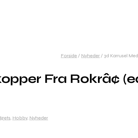
Forside
/
Nyheder
/
3d Karrusel Med
opper Fra Rokrâ¢ (
gets
,
Hobby
,
Nyheder