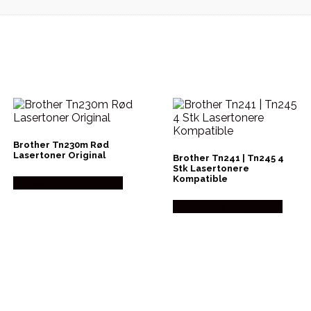
Brother Tn230m Rød
Lasertoner Original
Brother Tn241 | Tn245 4
Stk Lasertonere
Kompatible
Købes hos Dalgaard-it
Købes hos Dalgaard-it