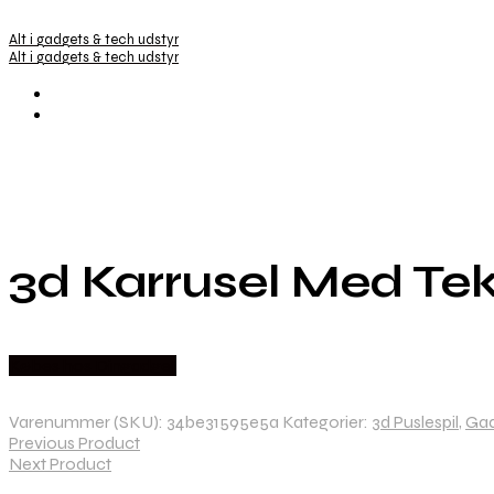
Alt i gadgets & tech udstyr
Alt i gadgets & tech udstyr
3d Karrusel Med Tek
Købes hos Dingadget
Varenummer (SKU):
34be31595e5a
Kategorier:
3d Puslespil
,
Gad
Previous Product
Next Product