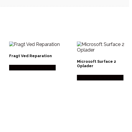
Fragt Ved Reparation
Microsoft Surface 2
Oplader
Købes hos Dalgaard-it
Købes hos Dalgaard-it