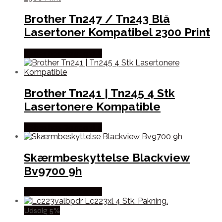
Brother Tn247 / Tn243 Blå
Lasertoner Kompatibel 2300 Print
Købes hos Dalgaard-it
Brother Tn241 | Tn245 4 Stk
Lasertonere Kompatible
Købes hos Dalgaard-it
Skærmbeskyttelse Blackview
Bv9700 9h
Købes hos Dalgaard-it
Udsalg 5%