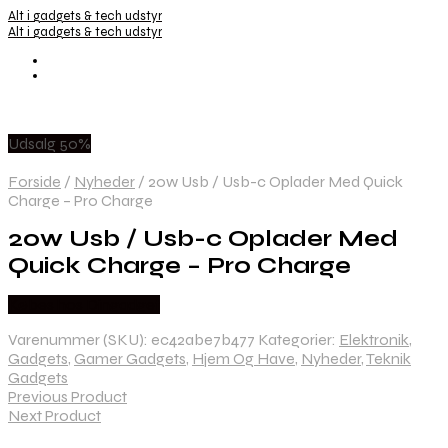
Alt i gadgets & tech udstyr
Alt i gadgets & tech udstyr
Udsalg 50%
Forside
/
Nyheder
/
20w Usb / Usb-c Oplader Med Quick
Charge – Pro Charge
20w Usb / Usb-c Oplader Med
Quick Charge – Pro Charge
Købes hos Dingadget
Varenummer (SKU):
ec42abe7b477
Kategorier:
Elektronik
,
Gadgets
,
Gamer Gadgets
,
Hjem Og Have
,
Nyheder
,
Teknik
Gadgets
Previous Product
Next Product