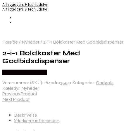
Alt i gadgets & tech udstyr
Alt i gadgets & tech udstyr
Forside
/
Nyheder
/
2-i-1 Boldkaster Med Godbidsdispenser
2-i-1 Boldkaster Med
Godbidsdispenser
Købes hos Dingadget
Varenummer (SKU):
164cd1c35541
Kategorier:
Gadgets
,
Kæledyr
,
Nyheder
Previous Product
Next Product
Beskrivelse
Yderligere information