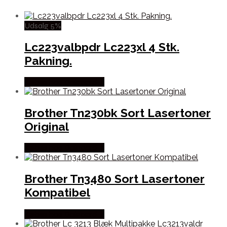
Udsalg 5%
Lc223valbpdr Lc223xl 4 Stk.
Pakning.
Købes hos Dalgaard-it
Brother Tn230bk Sort Lasertoner
Original
Købes hos Dalgaard-it
Brother Tn3480 Sort Lasertoner
Kompatibel
Købes hos Dalgaard-it