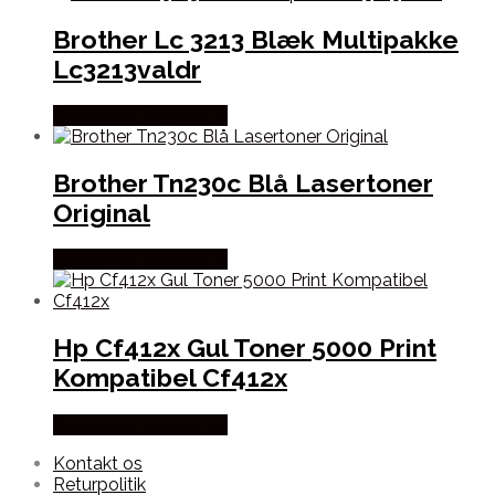
Brother Lc 3213 Blæk Multipakke
Lc3213valdr
Købes hos Dalgaard-it
Brother Tn230c Blå Lasertoner
Original
Købes hos Dalgaard-it
Hp Cf412x Gul Toner 5000 Print
Kompatibel Cf412x
Købes hos Dalgaard-it
Kontakt os
Returpolitik