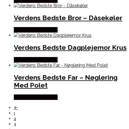
Købes hos Dingadget
Verdens Bedste Bror – Dåsekøler
Købes hos Dingadget
Verdens Bedste Dagplejemor Krus
Købes hos Dingadget
Verdens Bedste Far – Nøglering
Med Polet
Købes hos Dingadget
←
1
2
3