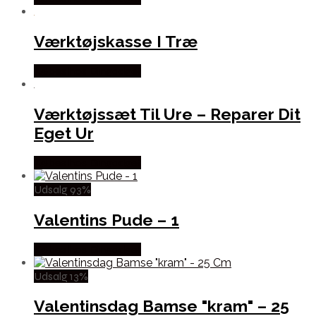
Værktøjskasse I Træ
Købes hos Dingadget
Værktøjssæt Til Ure – Reparer Dit
Eget Ur
Købes hos Dingadget
Udsalg 93%
Valentins Pude – 1
Købes hos Dingadget
Udsalg 13%
Valentinsdag Bamse "kram" – 25