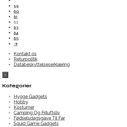
…
59
60
61
62
63
64
65
→
Kontakt os
Returpolitik
Databeskyttelseserklæring
×
Kategorier
Hygge Gadgets
Hobby
Kostumer
Camping Og Friluftsliv
Fødselsdagsgave Til Far
Squid Game Gadgets