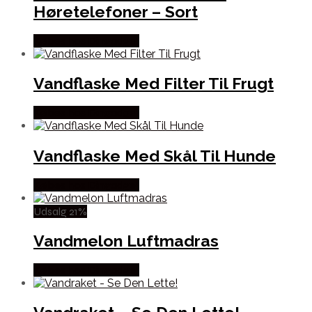
Høretelefoner – Sort
Købes hos Dingadget
Vandflaske Med Filter Til Frugt
Købes hos Dingadget
Vandflaske Med Skål Til Hunde
Købes hos Dingadget
Udsalg 21%
Vandmelon Luftmadras
Købes hos Dingadget