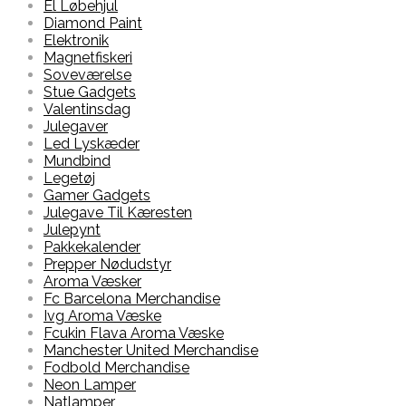
El Løbehjul
Diamond Paint
Elektronik
Magnetfiskeri
Soveværelse
Stue Gadgets
Valentinsdag
Julegaver
Led Lyskæder
Mundbind
Legetøj
Gamer Gadgets
Julegave Til Kæresten
Julepynt
Pakkekalender
Prepper Nødudstyr
Aroma Væsker
Fc Barcelona Merchandise
Ivg Aroma Væske
Fcukin Flava Aroma Væske
Manchester United Merchandise
Fodbold Merchandise
Neon Lamper
Natlamper