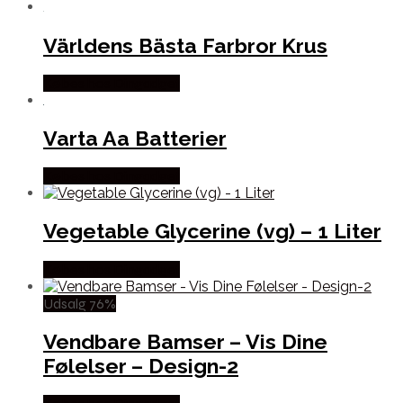
Världens Bästa Farbror Krus
Købes hos Dingadget
Varta Aa Batterier
Købes hos Dingadget
Vegetable Glycerine (vg) – 1 Liter
Købes hos Dingadget
Udsalg 76%
Vendbare Bamser – Vis Dine
Følelser – Design-2