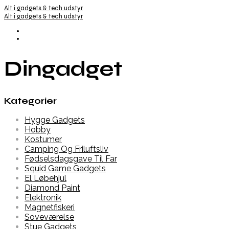
Alt i gadgets & tech udstyr
Alt i gadgets & tech udstyr
Dingadget
Kategorier
Hygge Gadgets
Hobby
Kostumer
Camping Og Friluftsliv
Fødselsdagsgave Til Far
Squid Game Gadgets
El Løbehjul
Diamond Paint
Elektronik
Magnetfiskeri
Soveværelse
Stue Gadgets