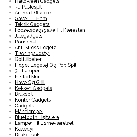
Halloween Gadgets
3d Puslespil
Aroma Diffusere
Gaver Til Ham
Teknik Gadgets
Fødselsdagsgave Til Kæresten
Julegadgets
Roundnet
Anti Stress Legetøj
Træningsudstyr
Golftilbehør
Fidget Legetøj Og Pop Spil
3d Lamper
Festartikler
Have Og Grill
Køkken Gadgets
Drukspil
Kontor Gadgets
Gadgets
Månelamper
Bluetooth Højtalere
Lamper Til Børneværelset
Kæledyr
Drikkedunke