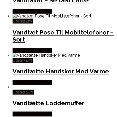
Vandraket – Se Den Lette!
Købes hos Dingadget
Udsalg 41%
Vandtæt Pose Til Mobiltelefoner –
Sort
Købes hos Dingadget
Udsalg 13%
Vandtætte Handsker Med Varme
Købes hos Dingadget
Udsalg 26%
Vandtætte Loddemuffer
Købes hos Dingadget