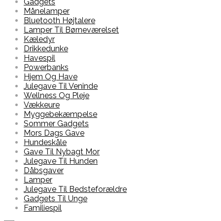
Gadgets
Månelamper
Bluetooth Højtalere
Lamper Til Børneværelset
Kæledyr
Drikkedunke
Havespil
Powerbanks
Hjem Og Have
Julegave Til Veninde
Wellness Og Pleje
Vækkeure
Myggebekæmpelse
Sommer Gadgets
Mors Dags Gave
Hundeskåle
Gave Til Nybagt Mor
Julegave Til Hunden
Dåbsgaver
Lamper
Julegave Til Bedsteforældre
Gadgets Til Unge
Familiespil