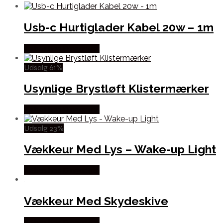
Usb-c Hurtiglader Kabel 20w – 1m
Købes hos Dingadget
Udsalg 61%
Usynlige Brystløft Klistermærker
Købes hos Dingadget
Udsalg 23%
Vækkeur Med Lys – Wake-up Light
Købes hos Dingadget
Vækkeur Med Skydeskive
Købes hos Dingadget