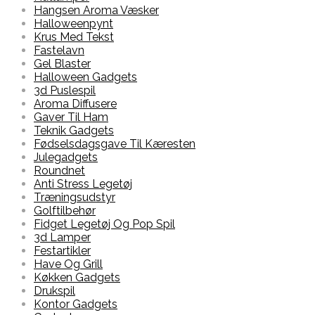
Hangsen Aroma Væsker
Halloweenpynt
Krus Med Tekst
Fastelavn
Gel Blaster
Halloween Gadgets
3d Puslespil
Aroma Diffusere
Gaver Til Ham
Teknik Gadgets
Fødselsdagsgave Til Kæresten
Julegadgets
Roundnet
Anti Stress Legetøj
Træningsudstyr
Golftilbehør
Fidget Legetøj Og Pop Spil
3d Lamper
Festartikler
Have Og Grill
Køkken Gadgets
Drukspil
Kontor Gadgets