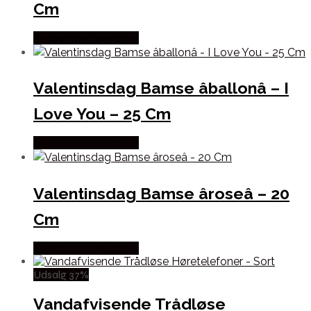
Cm
Købes hos Dingadget
Valentinsdag Bamse âballonâ – I
Love You – 25 Cm
Købes hos Dingadget
Valentinsdag Bamse âroseâ – 20
Cm
Købes hos Dingadget
Udsalg 37%
Vandafvisende Trådløse