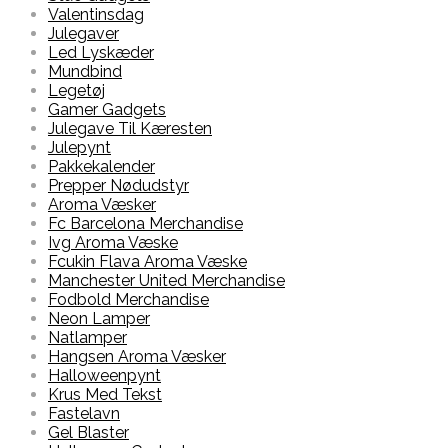
Valentinsdag
Julegaver
Led Lyskæder
Mundbind
Legetøj
Gamer Gadgets
Julegave Til Kæresten
Julepynt
Pakkekalender
Prepper Nødudstyr
Aroma Væsker
Fc Barcelona Merchandise
Ivg Aroma Væske
Fcukin Flava Aroma Væske
Manchester United Merchandise
Fodbold Merchandise
Neon Lamper
Natlamper
Hangsen Aroma Væsker
Halloweenpynt
Krus Med Tekst
Fastelavn
Gel Blaster