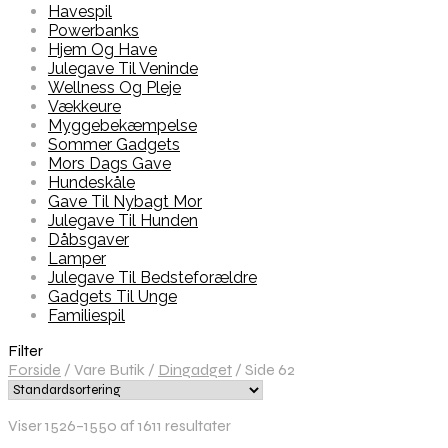
Havespil
Powerbanks
Hjem Og Have
Julegave Til Veninde
Wellness Og Pleje
Vækkeure
Myggebekæmpelse
Sommer Gadgets
Mors Dags Gave
Hundeskåle
Gave Til Nybagt Mor
Julegave Til Hunden
Dåbsgaver
Lamper
Julegave Til Bedsteforældre
Gadgets Til Unge
Familiespil
Filter
Forside
/
Vare Butik
/
Dingadget
/
Side 62
Viser 1526–1550 af 1611 resultater