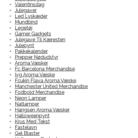
Valentinsdag
Julegaver
Led Lyskæder
Mundbind
Legetøj
Gamer Gadgets
Julegave Til Kæresten
Julepynt
Pakkekalender
Prepper Nødudstyr
Aroma Væsker
Fc Barcelona Merchandise
Ivg Aroma Væske
Fcukin Flava Aroma Væske
Manchester United Merchandise
Fodbold Merchandise
Neon Lamper
Natlamper
Hangsen Aroma Væsker
Halloweenpynt
Krus Med Tekst
Fastelavn
Gel Blaster