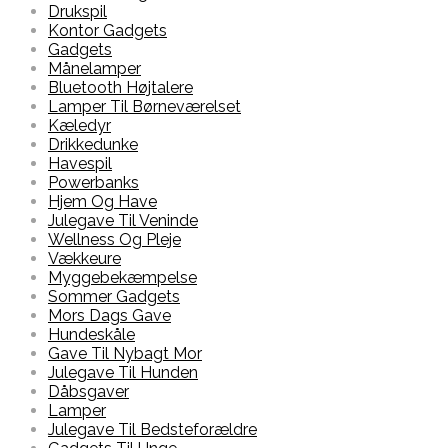
Drukspil
Kontor Gadgets
Gadgets
Månelamper
Bluetooth Højtalere
Lamper Til Børneværelset
Kæledyr
Drikkedunke
Havespil
Powerbanks
Hjem Og Have
Julegave Til Veninde
Wellness Og Pleje
Vækkeure
Myggebekæmpelse
Sommer Gadgets
Mors Dags Gave
Hundeskåle
Gave Til Nybagt Mor
Julegave Til Hunden
Dåbsgaver
Lamper
Julegave Til Bedsteforældre