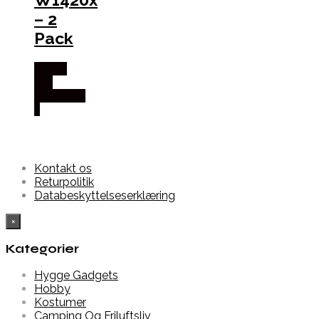
– 2
Pack
Købes
hos
Dalgaard-
it
Kontakt os
Returpolitik
Databeskyttelseserklæring
×
Kategorier
Hygge Gadgets
Hobby
Kostumer
Camping Og Friluftsliv