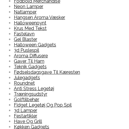
Fodbold Merchandise
Neon Lamper
Natlamper
Hangsen Aroma Væsker
Halloweenpynt
Krus Med Tekst
Fastelavn
Gel Blaster
Halloween Gadgets
3d Puslespil
Aroma Diffusere
Gaver Til Ham
Teknik Gadgets
Fødselsdagsgave Til Kæresten
Julegadgets
Roundnet
Anti Stress Legetøj
Træningsudstyr
Golftilbehør
Fidget Legetøj Og Pop Spil
3d Lamper
Festartikler
Have Og Grill
Køkken Gadgets