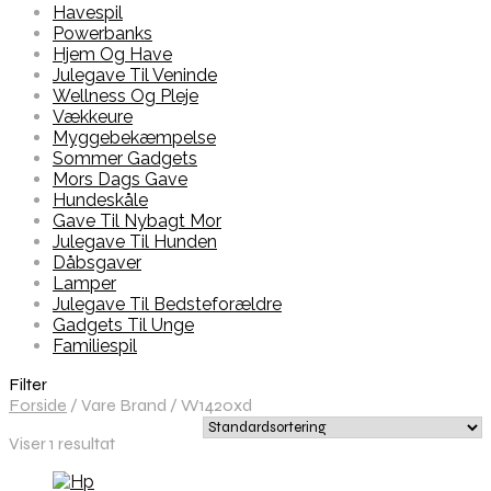
Havespil
Powerbanks
Hjem Og Have
Julegave Til Veninde
Wellness Og Pleje
Vækkeure
Myggebekæmpelse
Sommer Gadgets
Mors Dags Gave
Hundeskåle
Gave Til Nybagt Mor
Julegave Til Hunden
Dåbsgaver
Lamper
Julegave Til Bedsteforældre
Gadgets Til Unge
Familiespil
Filter
Forside
/
Vare Brand
/
W1420xd
Viser 1 resultat