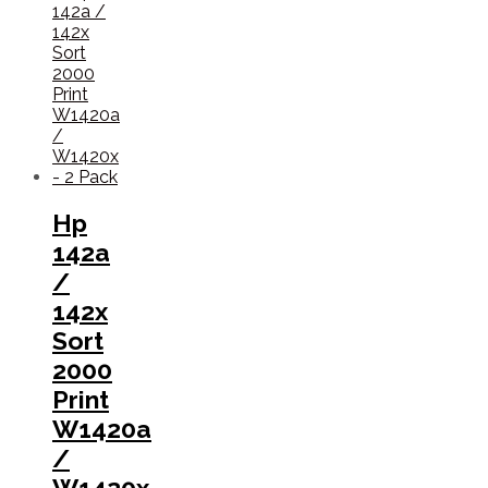
Hp
142a
/
142x
Sort
2000
Print
W1420a
/
W1420x