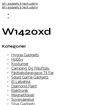
Alt i gadgets & tech udstyr
Alt i gadgets & tech udstyr
W1420xd
Kategorier
Hygge Gadgets
Hobby
Kostumer
Camping Og Friluftsliv
Fødselsdagsgave Til Far
Squid Game Gadgets
El Løbehjul
Diamond Paint
Elektronik
Magnetfiskeri
Soveværelse
Stue Gadgets