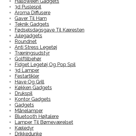
Halloween Gadgets
3d Puslespil
Aroma Diffusere
Gaver Til Ham
Teknik Gadgets
Fødselsdagsgave Til Kæresten
Julegadgets
Roundnet
Anti Stress Legetøj
Træningsudstyr
Golftilbehør
Fidget Legetøj Og Pop Spil
3d Lamper
Festartikler
Have Og Grill
Køkken Gadgets
Drukspil
Kontor Gadgets
Gadgets
Månelamper
Bluetooth Højtalere
Lamper Til Børneværelset
Kæledyr
Drikkedunke