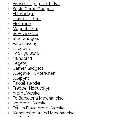
Fødselsdagsgave Til Far
Squid Game Gadgets
El Løbehjul
Diamond Paint
Elektronik
Magnetfiskeri
Soveværelse
Stue Gadgets
Valentinsdag
Julegaver
Led Lyskæder
Mundbind
Legetøj
Gamer Gadgets
Julegave Til Kæresten
Julepynt
Pakkekalender
Prepper Nødudstyr
Aroma Væsker
Fc Barcelona Merchandise
Ivg Aroma Væske
Fcukin Flava Aroma Væske
Manchester United Merchandise