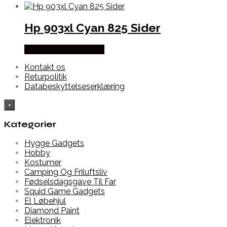
Hp 903xl Cyan 825 Sider
Købes hos Dalgaard-it
Kontakt os
Returpolitik
Databeskyttelseserklæring
×
Kategorier
Hygge Gadgets
Hobby
Kostumer
Camping Og Friluftsliv
Fødselsdagsgave Til Far
Squid Game Gadgets
El Løbehjul
Diamond Paint
Elektronik