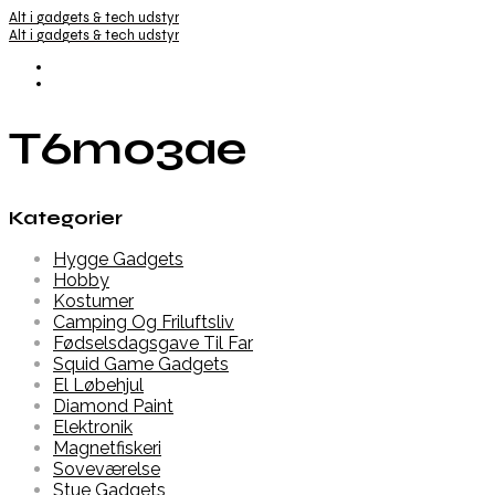
Alt i gadgets & tech udstyr
Alt i gadgets & tech udstyr
T6m03ae
Kategorier
Hygge Gadgets
Hobby
Kostumer
Camping Og Friluftsliv
Fødselsdagsgave Til Far
Squid Game Gadgets
El Løbehjul
Diamond Paint
Elektronik
Magnetfiskeri
Soveværelse
Stue Gadgets