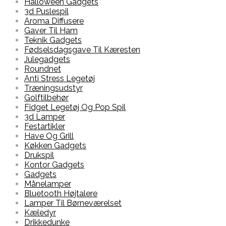
Halloween Gadgets
3d Puslespil
Aroma Diffusere
Gaver Til Ham
Teknik Gadgets
Fødselsdagsgave Til Kæresten
Julegadgets
Roundnet
Anti Stress Legetøj
Træningsudstyr
Golftilbehør
Fidget Legetøj Og Pop Spil
3d Lamper
Festartikler
Have Og Grill
Køkken Gadgets
Drukspil
Kontor Gadgets
Gadgets
Månelamper
Bluetooth Højtalere
Lamper Til Børneværelset
Kæledyr
Drikkedunke