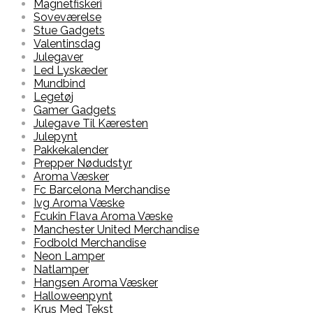
Magnetfiskeri
Soveværelse
Stue Gadgets
Valentinsdag
Julegaver
Led Lyskæder
Mundbind
Legetøj
Gamer Gadgets
Julegave Til Kæresten
Julepynt
Pakkekalender
Prepper Nødudstyr
Aroma Væsker
Fc Barcelona Merchandise
Ivg Aroma Væske
Fcukin Flava Aroma Væske
Manchester United Merchandise
Fodbold Merchandise
Neon Lamper
Natlamper
Hangsen Aroma Væsker
Halloweenpynt
Krus Med Tekst