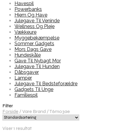
Havespil
Powerbanks
Hjem Og Have
Julegave Til Veninde
Wellness Og Pleje
Vækkeure
Myggebekæmpelse
Sommer Gadgets
Mors Dags Gave
Hundeskåle
Gave Til Nybagt Mor
Julegave Til Hunden
Dåbsgaver
Lamper
Julegave Til Bedsteforældre
Gadgets Til Unge
Familiespil
Filter
Forside
/
Vare Brand
/
T6m03ae
Viser 1 resultat