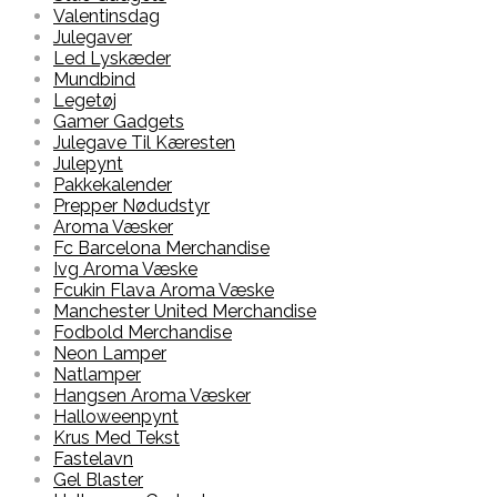
Valentinsdag
Julegaver
Led Lyskæder
Mundbind
Legetøj
Gamer Gadgets
Julegave Til Kæresten
Julepynt
Pakkekalender
Prepper Nødudstyr
Aroma Væsker
Fc Barcelona Merchandise
Ivg Aroma Væske
Fcukin Flava Aroma Væske
Manchester United Merchandise
Fodbold Merchandise
Neon Lamper
Natlamper
Hangsen Aroma Væsker
Halloweenpynt
Krus Med Tekst
Fastelavn
Gel Blaster