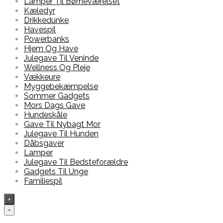
Lamper Til Børneværelset
Kæledyr
Drikkedunke
Havespil
Powerbanks
Hjem Og Have
Julegave Til Veninde
Wellness Og Pleje
Vækkeure
Myggebekæmpelse
Sommer Gadgets
Mors Dags Gave
Hundeskåle
Gave Til Nybagt Mor
Julegave Til Hunden
Dåbsgaver
Lamper
Julegave Til Bedsteforældre
Gadgets Til Unge
Familiespil
×
×