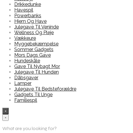
Drikkedunke
Havespil
Powerbanks
Hjem Og Have
Julegave Til Veninde
Wellness Og Pleje
Vækkeure
Myggebekæmpelse
Sommer Gadgets
Mors Dags Gave
Hundeskåle
Gave Til Nybagt Mor
Julegave Til Hunden
Dåbsgaver
Lamper
Julegave Til Bedsteforældre
Gadgets Til Unge
Familiespil
×
×
What are you looking for?