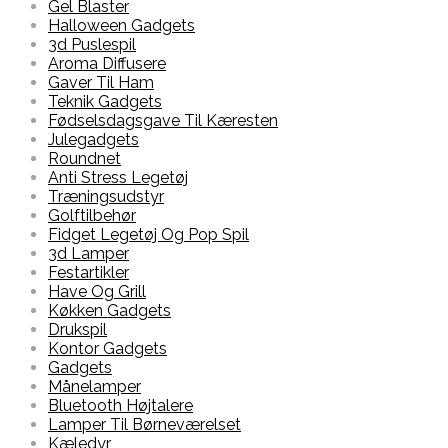
Gel Blaster
Halloween Gadgets
3d Puslespil
Aroma Diffusere
Gaver Til Ham
Teknik Gadgets
Fødselsdagsgave Til Kæresten
Julegadgets
Roundnet
Anti Stress Legetøj
Træningsudstyr
Golftilbehør
Fidget Legetøj Og Pop Spil
3d Lamper
Festartikler
Have Og Grill
Køkken Gadgets
Drukspil
Kontor Gadgets
Gadgets
Månelamper
Bluetooth Højtalere
Lamper Til Børneværelset
Kæledyr