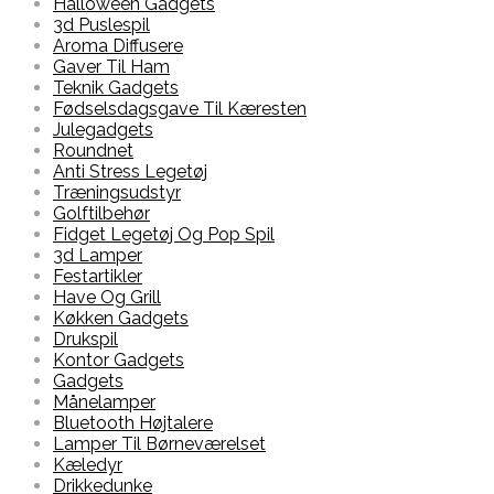
Halloween Gadgets
3d Puslespil
Aroma Diffusere
Gaver Til Ham
Teknik Gadgets
Fødselsdagsgave Til Kæresten
Julegadgets
Roundnet
Anti Stress Legetøj
Træningsudstyr
Golftilbehør
Fidget Legetøj Og Pop Spil
3d Lamper
Festartikler
Have Og Grill
Køkken Gadgets
Drukspil
Kontor Gadgets
Gadgets
Månelamper
Bluetooth Højtalere
Lamper Til Børneværelset
Kæledyr
Drikkedunke