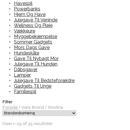
Havespil
Powerbanks
Hjem Og Have
Julegave Til Veninde
Wellness Og Pleje
Vækkeure
Myggebekæmpelse
Sommer Gadgets
Mors Dags Gave
Hundeskåle
Gave Til Nybagt Mor
Julegave Til Hunden
Dåbsgaver
Lamper
Julegave Til Bedsteforældre
Gadgets Til Unge
Familiespil
Filter
Forside
/
Vare Brand
/
Storline
Viser 1–25 af 35 resultater