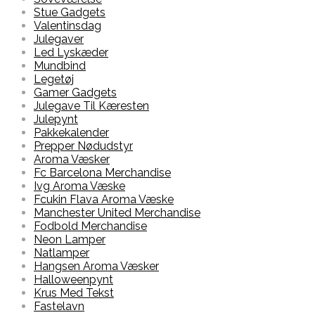
Stue Gadgets
Valentinsdag
Julegaver
Led Lyskæder
Mundbind
Legetøj
Gamer Gadgets
Julegave Til Kæresten
Julepynt
Pakkekalender
Prepper Nødudstyr
Aroma Væsker
Fc Barcelona Merchandise
Ivg Aroma Væske
Fcukin Flava Aroma Væske
Manchester United Merchandise
Fodbold Merchandise
Neon Lamper
Natlamper
Hangsen Aroma Væsker
Halloweenpynt
Krus Med Tekst
Fastelavn