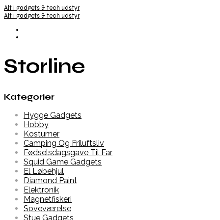
Alt i gadgets & tech udstyr
Alt i gadgets & tech udstyr
Storline
Kategorier
Hygge Gadgets
Hobby
Kostumer
Camping Og Friluftsliv
Fødselsdagsgave Til Far
Squid Game Gadgets
El Løbehjul
Diamond Paint
Elektronik
Magnetfiskeri
Soveværelse
Stue Gadgets