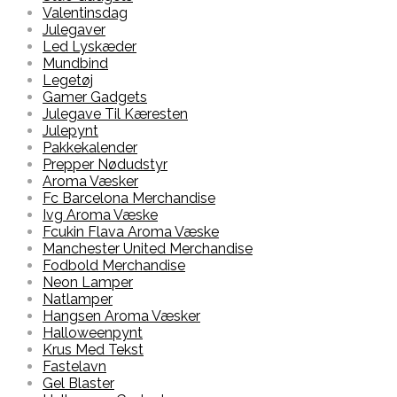
Valentinsdag
Julegaver
Led Lyskæder
Mundbind
Legetøj
Gamer Gadgets
Julegave Til Kæresten
Julepynt
Pakkekalender
Prepper Nødudstyr
Aroma Væsker
Fc Barcelona Merchandise
Ivg Aroma Væske
Fcukin Flava Aroma Væske
Manchester United Merchandise
Fodbold Merchandise
Neon Lamper
Natlamper
Hangsen Aroma Væsker
Halloweenpynt
Krus Med Tekst
Fastelavn
Gel Blaster