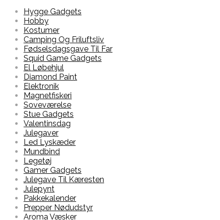
Hygge Gadgets
Hobby
Kostumer
Camping Og Friluftsliv
Fødselsdagsgave Til Far
Squid Game Gadgets
El Løbehjul
Diamond Paint
Elektronik
Magnetfiskeri
Soveværelse
Stue Gadgets
Valentinsdag
Julegaver
Led Lyskæder
Mundbind
Legetøj
Gamer Gadgets
Julegave Til Kæresten
Julepynt
Pakkekalender
Prepper Nødudstyr
Aroma Væsker