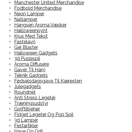
Manchester United Merchandise
Fodbold Merchandise
Neon Lamper
Natlamper
Hangsen Aroma Væsker
Halloweenpynt
Krus Med Tekst
Fastelavn
Gel Blaster
Halloween Gadgets
3d Puslespil
Aroma Diffusere
Gaver Til Ham
Teknik Gadgets
Fødselsdagsgave Til Kæresten
Julegadgets
Roundnet
Anti Stress Legetøj
Træningsudstyr
Golftilbehør
Fidget Legetøj Og Pop Spil
3d Lamper
Festartikler
Have Og Grill