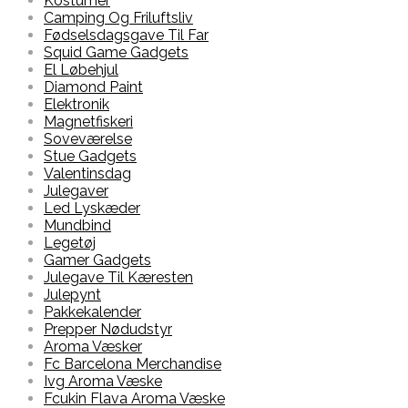
Kostumer
Camping Og Friluftsliv
Fødselsdagsgave Til Far
Squid Game Gadgets
El Løbehjul
Diamond Paint
Elektronik
Magnetfiskeri
Soveværelse
Stue Gadgets
Valentinsdag
Julegaver
Led Lyskæder
Mundbind
Legetøj
Gamer Gadgets
Julegave Til Kæresten
Julepynt
Pakkekalender
Prepper Nødudstyr
Aroma Væsker
Fc Barcelona Merchandise
Ivg Aroma Væske
Fcukin Flava Aroma Væske