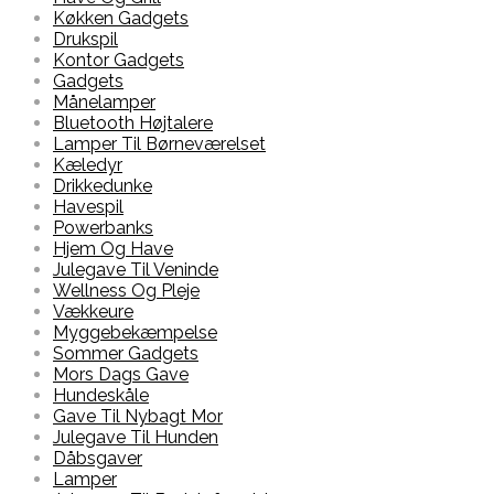
Køkken Gadgets
Drukspil
Kontor Gadgets
Gadgets
Månelamper
Bluetooth Højtalere
Lamper Til Børneværelset
Kæledyr
Drikkedunke
Havespil
Powerbanks
Hjem Og Have
Julegave Til Veninde
Wellness Og Pleje
Vækkeure
Myggebekæmpelse
Sommer Gadgets
Mors Dags Gave
Hundeskåle
Gave Til Nybagt Mor
Julegave Til Hunden
Dåbsgaver
Lamper