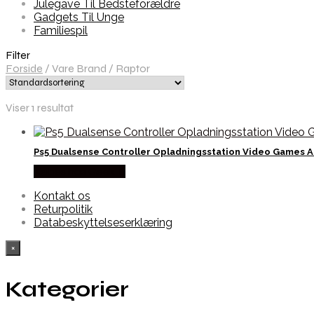
Julegave Til Bedsteforældre
Gadgets Til Unge
Familiespil
Filter
Forside
/
Vare Brand
/
Raptor
Viser 1 resultat
Ps5 Dualsense Controller Opladningsstation Video Games An
Købes hos Geek D
Kontakt os
Returpolitik
Databeskyttelseserklæring
×
Kategorier