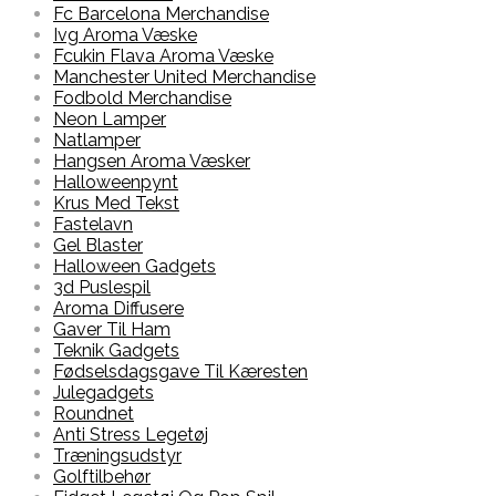
Fc Barcelona Merchandise
Ivg Aroma Væske
Fcukin Flava Aroma Væske
Manchester United Merchandise
Fodbold Merchandise
Neon Lamper
Natlamper
Hangsen Aroma Væsker
Halloweenpynt
Krus Med Tekst
Fastelavn
Gel Blaster
Halloween Gadgets
3d Puslespil
Aroma Diffusere
Gaver Til Ham
Teknik Gadgets
Fødselsdagsgave Til Kæresten
Julegadgets
Roundnet
Anti Stress Legetøj
Træningsudstyr
Golftilbehør