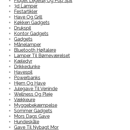
Fidget Legetøj Og Pop Spil
3d Lamper
Festartikler
Have Og Grill
Køkken Gadgets
Drukspil
Kontor Gadgets
Gadgets
Månelamper
Bluetooth Højtalere
Lamper Til Børneværelset
Kæledyr
Drikkedunke
Havespil
Powerbanks
Hjem Og Have
Julegave Til Veninde
Wellness Og Pleje
Vækkeure
Myggebekæmpelse
Sommer Gadgets
Mors Dags Gave
Hundeskåle
Gave Til Nybagt Mor