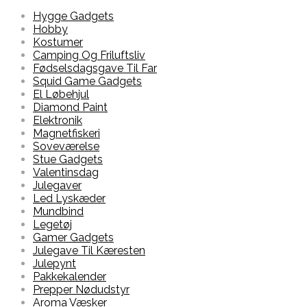
Hygge Gadgets
Hobby
Kostumer
Camping Og Friluftsliv
Fødselsdagsgave Til Far
Squid Game Gadgets
El Løbehjul
Diamond Paint
Elektronik
Magnetfiskeri
Soveværelse
Stue Gadgets
Valentinsdag
Julegaver
Led Lyskæder
Mundbind
Legetøj
Gamer Gadgets
Julegave Til Kæresten
Julepynt
Pakkekalender
Prepper Nødudstyr
Aroma Væsker