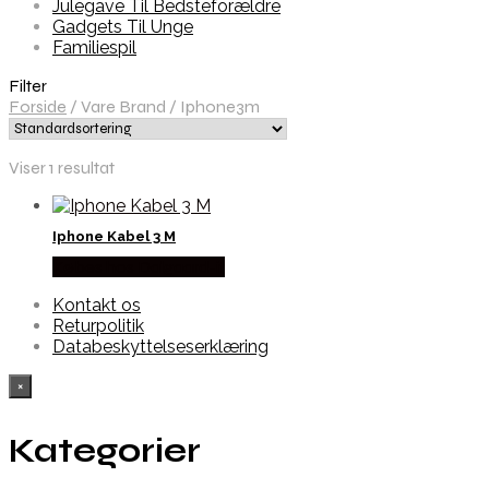
Julegave Til Bedsteforældre
Gadgets Til Unge
Familiespil
Filter
Forside
/
Vare Brand
/
Iphone3m
Viser 1 resultat
Iphone Kabel 3 M
Købes hos Dalgaard-it
Kontakt os
Returpolitik
Databeskyttelseserklæring
×
Kategorier