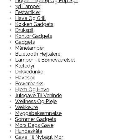
Fidget Legetøj Og Pop Spil
3d Lamper
Festartikler
Have Og Grill
Køkken Gadgets
Drukspil
Kontor Gadgets
Gadgets
Månelamper
Bluetooth Højtalere
Lamper Til Børneværelset
Kæledyr
Drikkedunke
Havespil
Powerbanks
Hjem Og Have
Julegave Til Veninde
Wellness Og Pleje
Vækkeure
Myggebekæmpelse
Sommer Gadgets
Mors Dags Gave
Hundeskåle
Gave Til Nybagt Mor