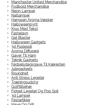
Manchester United Merchandise
Fodbold Merchandise
Neon Lamper
Natlamper
Hangsen Aroma Væsker
Halloweenpynt
Krus Med Tekst
Fastelavn
Gel Blaster
Halloween Gadgets
3d Puslespil
Aroma Diffusere
Gaver Til Ham
Teknik Gadgets
Fødselsdagsgave Til Kæresten
Julegadgets
Roundnet
Anti Stress Legetøj
Træningsudstyr
Golftilbehør
Fidget Legetøj Og Pop Spil
3d Lamper
Festartikler
Have Og Grill