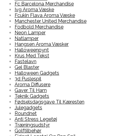
Fc Barcelona Merchandise
Ivg Aroma Væske
Fcukin Flava Aroma Væske
Manchester United Merchandise
Fodbold Merchandise
Neon Lamper
Natlamper
Hangsen Aroma Væsker
Halloweenpynt
Krus Med Tekst
Fastelavn
Gel Blaster
Halloween Gadgets
3d Puslespil
Aroma Diffusere
Gaver Til Ham
Teknik Gadgets
Fødselsdagsgave Til Kæresten
Julegadgets
Roundnet
Anti Stress Legetøj
Træningsudstyr
Golftilbehør