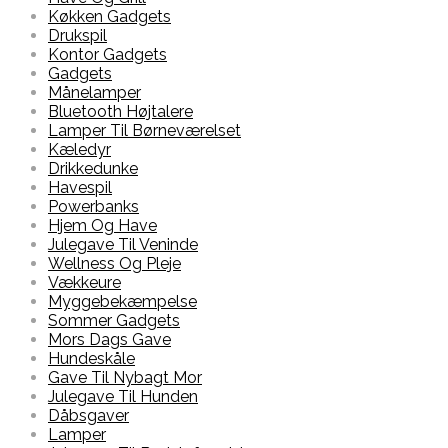
Køkken Gadgets
Drukspil
Kontor Gadgets
Gadgets
Månelamper
Bluetooth Højtalere
Lamper Til Børneværelset
Kæledyr
Drikkedunke
Havespil
Powerbanks
Hjem Og Have
Julegave Til Veninde
Wellness Og Pleje
Vækkeure
Myggebekæmpelse
Sommer Gadgets
Mors Dags Gave
Hundeskåle
Gave Til Nybagt Mor
Julegave Til Hunden
Dåbsgaver
Lamper