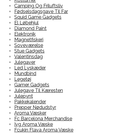
Kostumer
Camping Og Friluftsliv
Fødselsdagsgave Til Far
Squid Game Gadgets
El Løbehjul
Diamond Paint
Elektronik
Magnetfiskeri
Soveværelse
Stue Gadgets
Valentinsdag
Julegaver
Led Lyskæder
Mundbind
Legetøj
Gamer Gadgets
Julegave Til Kæresten
Julepynt
Pakkekalender
Prepper Nødudstyr
Aroma Væsker
Fc Barcelona Merchandise
Ivg Aroma Væske
Fcukin Flava Aroma Væske