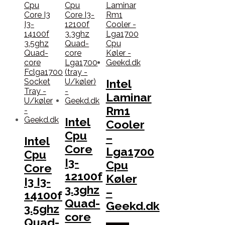
Intel
Laminar
Rm1
Intel
Cooler
Cpu
–
Intel
Core
Lga1700
Cpu
I3-
Cpu
Core
12100f
Køler
I3 I3-
3.3ghz
–
14100f
Quad-
Geekd.dk
3.5ghz
core
Quad-