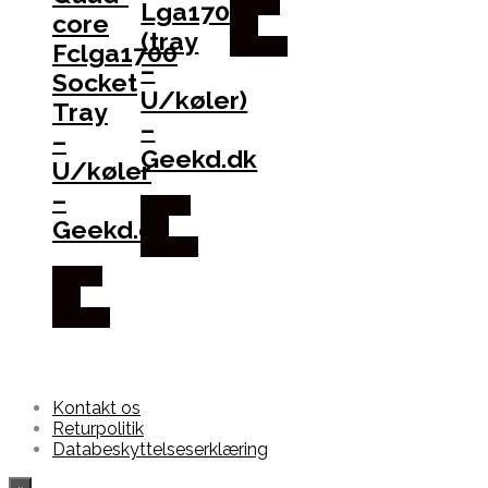
Købes
Lga1700
core
hos
(tray
Geek D
Fclga1700
–
Socket
U/køler)
Tray
–
–
Geekd.dk
U/køler
–
Købes
Geekd.dk
hos
Geek D
Købes
hos
Geek D
Kontakt os
Returpolitik
Databeskyttelseserklæring