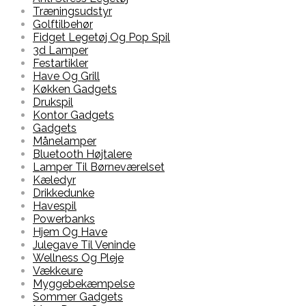
Træningsudstyr
Golftilbehør
Fidget Legetøj Og Pop Spil
3d Lamper
Festartikler
Have Og Grill
Køkken Gadgets
Drukspil
Kontor Gadgets
Gadgets
Månelamper
Bluetooth Højtalere
Lamper Til Børneværelset
Kæledyr
Drikkedunke
Havespil
Powerbanks
Hjem Og Have
Julegave Til Veninde
Wellness Og Pleje
Vækkeure
Myggebekæmpelse
Sommer Gadgets