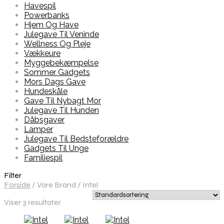
Havespil
Powerbanks
Hjem Og Have
Julegave Til Veninde
Wellness Og Pleje
Vækkeure
Myggebekæmpelse
Sommer Gadgets
Mors Dags Gave
Hundeskåle
Gave Til Nybagt Mor
Julegave Til Hunden
Dåbsgaver
Lamper
Julegave Til Bedsteforældre
Gadgets Til Unge
Familiespil
Filter
Forside
/
Vare Brand
/
Intel
Viser 3 resultater