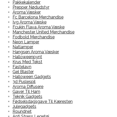
Pakkekalender
Prepper Nødudstyr
Aroma Væsker
Fc Barcelona Merchandise
Ivg Aroma Væske
Fcukin Flava Aroma Væske
Manchester United Merchandise
Fodbold Merchandise
Neon Lamper
Natlamper
Hangsen Aroma Væsker
Halloweenpynt
Krus Med Tekst
Fastelavn
Gel Blaster
Halloween Gadgets
3d Puslespil
Aroma Diffusere
Gaver Til Ham
Teknik Gadgets
Fødselsdagsgave Til Kæresten
Julegadgets
Roundnet
Anti Stress Legetøj