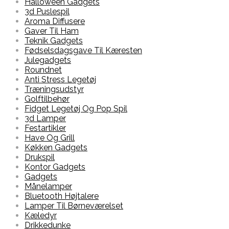
Halloween Gadgets
3d Puslespil
Aroma Diffusere
Gaver Til Ham
Teknik Gadgets
Fødselsdagsgave Til Kæresten
Julegadgets
Roundnet
Anti Stress Legetøj
Træningsudstyr
Golftilbehør
Fidget Legetøj Og Pop Spil
3d Lamper
Festartikler
Have Og Grill
Køkken Gadgets
Drukspil
Kontor Gadgets
Gadgets
Månelamper
Bluetooth Højtalere
Lamper Til Børneværelset
Kæledyr
Drikkedunke