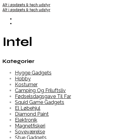
Alt i gadgets & tech udstyr
Alt i gadgets & tech udstyr
Intel
Kategorier
Hygge Gadgets
Hobby
Kostumer
Camping Og Friluftsliv
Fødselsdagsgave Til Far
Squid Game Gadgets
El Løbehjul
Diamond Paint
Elektronik
Magnetfiskeri
Soveværelse
Stue Gadgets