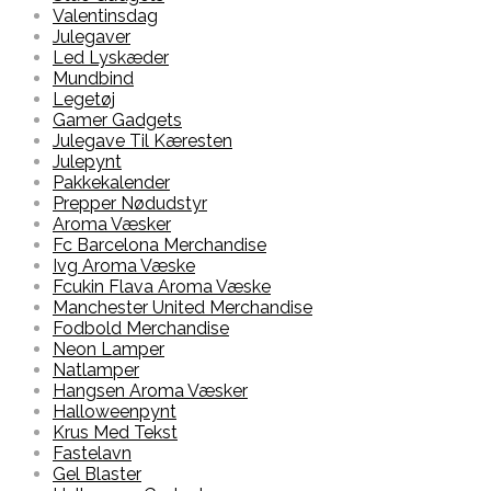
Valentinsdag
Julegaver
Led Lyskæder
Mundbind
Legetøj
Gamer Gadgets
Julegave Til Kæresten
Julepynt
Pakkekalender
Prepper Nødudstyr
Aroma Væsker
Fc Barcelona Merchandise
Ivg Aroma Væske
Fcukin Flava Aroma Væske
Manchester United Merchandise
Fodbold Merchandise
Neon Lamper
Natlamper
Hangsen Aroma Væsker
Halloweenpynt
Krus Med Tekst
Fastelavn
Gel Blaster