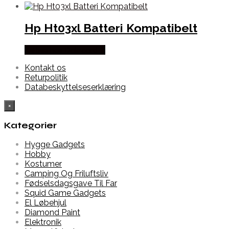
Hp Ht03xl Batteri Kompatibelt
Købes hos Dalgaard-it
Kontakt os
Returpolitik
Databeskyttelseserklæring
×
Kategorier
Hygge Gadgets
Hobby
Kostumer
Camping Og Friluftsliv
Fødselsdagsgave Til Far
Squid Game Gadgets
El Løbehjul
Diamond Paint
Elektronik