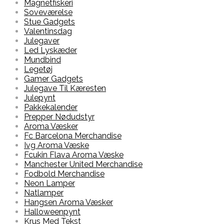
Magnetfiskeri
Soveværelse
Stue Gadgets
Valentinsdag
Julegaver
Led Lyskæder
Mundbind
Legetøj
Gamer Gadgets
Julegave Til Kæresten
Julepynt
Pakkekalender
Prepper Nødudstyr
Aroma Væsker
Fc Barcelona Merchandise
Ivg Aroma Væske
Fcukin Flava Aroma Væske
Manchester United Merchandise
Fodbold Merchandise
Neon Lamper
Natlamper
Hangsen Aroma Væsker
Halloweenpynt
Krus Med Tekst