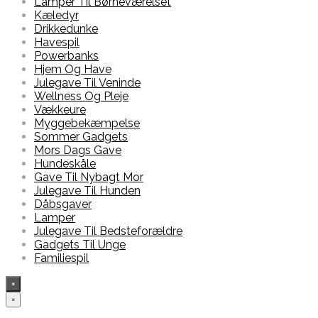
Lamper Til Børneværelset
Kæledyr
Drikkedunke
Havespil
Powerbanks
Hjem Og Have
Julegave Til Veninde
Wellness Og Pleje
Vækkeure
Myggebekæmpelse
Sommer Gadgets
Mors Dags Gave
Hundeskåle
Gave Til Nybagt Mor
Julegave Til Hunden
Dåbsgaver
Lamper
Julegave Til Bedsteforældre
Gadgets Til Unge
Familiespil
×
×