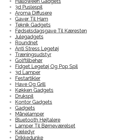
Halloween Gadgets
3d Puslespil
Aroma Diffusere
Gaver Til Ham
Teknik Gadgets
Fødselsdagsgave Til Kæresten
Julegadgets
Roundnet
Anti Stress Legetøj
Træningsudstyr
Golftilbehør
Fidget Legetøj Og Pop Spil
3d Lamper
Festartikler
Have Og Grill
Køkken Gadgets
Drukspil
Kontor Gadgets
Gadgets
Månelamper
Bluetooth Højtalere
Lamper Til Børneværelset
Kæledyr
Drikkedunke