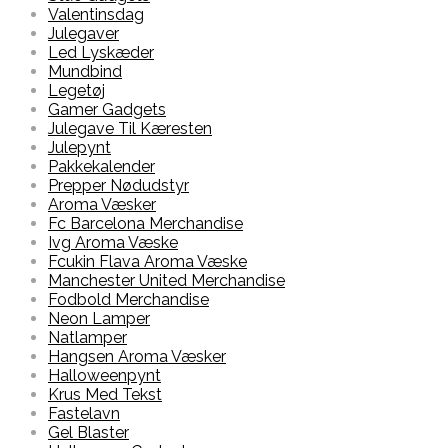
Valentinsdag
Julegaver
Led Lyskæder
Mundbind
Legetøj
Gamer Gadgets
Julegave Til Kæresten
Julepynt
Pakkekalender
Prepper Nødudstyr
Aroma Væsker
Fc Barcelona Merchandise
Ivg Aroma Væske
Fcukin Flava Aroma Væske
Manchester United Merchandise
Fodbold Merchandise
Neon Lamper
Natlamper
Hangsen Aroma Væsker
Halloweenpynt
Krus Med Tekst
Fastelavn
Gel Blaster