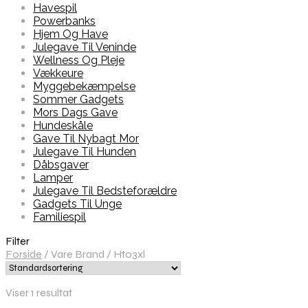
Havespil
Powerbanks
Hjem Og Have
Julegave Til Veninde
Wellness Og Pleje
Vækkeure
Myggebekæmpelse
Sommer Gadgets
Mors Dags Gave
Hundeskåle
Gave Til Nybagt Mor
Julegave Til Hunden
Dåbsgaver
Lamper
Julegave Til Bedsteforældre
Gadgets Til Unge
Familiespil
Filter
Forside
/
Vare Brand
/
Ht03xl
Viser 1 resultat