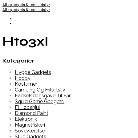
Alt i gadgets & tech udstyr
Alt i gadgets & tech udstyr
Ht03xl
Kategorier
Hygge Gadgets
Hobby
Kostumer
Camping Og Friluftsliv
Fødselsdagsgave Til Far
Squid Game Gadgets
El Løbehjul
Diamond Paint
Elektronik
Magnetfiskeri
Soveværelse
Stue Gadgets